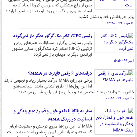
پس از رفع مشکلی که ویروس کرونا ایجاد کرده
است، به روی رینگ می رود. او بعد از امضای قرارداد
برای حریفانش خط و نشان کشید.
۱۴ مرداد ۹۹ - ۱۳:۵۰
رئیس UFC: کانر مک‌گرگور دیگر باز نمی‌گردد
رئیس سازمان برگزاری مسابقات هنرهای رزمی
ترکیبی (UFC) اعلام کرد مک‌گرگور، مبارز مشهور
ایرلندی دیگر به میدان باز نمی‌گردد.
۱ تیر ۹۹ - ۱۶:۱۶
درآمدهای ۶ رقمی فایترها در MMA؟
برخی مبارزان MMA درآمد بسیار زیاد و نجومی دارند
اما این پول‌ها از طرق کثیفی مانند اسپانسرهای
خاص و شرط‌بندی به دست می‌آید و برخی نیز آن را پولشویی می‌دانند.
۲۰ خرداد ۹۹ - ۰۹:۵۸
سفر به پاتایا با طعم خون و قمار/ ذبح زندگی و
انسانیت در رینگ MMA
MMA که این روزها مروج توحش و خشونت لجام
گسیخته و غیرانسانی قرون پیشین است، به صورت