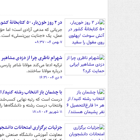
در ۲ روز خون‌بار، ۵۰ کتابخانۀ کشور در آتش سوخت /پهلوی روی مغول را سفید کرد
جریانی که مدعی آزادی است؛ اما حق
عمل، یک «جنایت بین‌نسلی» است.
۷ بهمن ۰۴ - ۰۸:۳۷
شهرام ناظری چرا از دزدی مشاهیر ا
ترکیه ادعا می‌کند مولانا شاعر پار
درباره مولانا ساختند.
۷ دی ۰۴ - ۱۶:۳۱
با چشمان باز انتخاب رشته کنید/ از هر ۱۰ فارغ‌التحصیل ۶ نفر پشیمان هستند/ رشته‌های پول
درست است که رتبه نهایی کسب‌شده از
وانتخاب درست رشته‌ و دانشگاه‌ها را ن
۱۱ شهریور ۰۴ - ۱۸:۰۸
جزئیات برگزاری امتحانات دانشجو
معاونت آموزشی دانشگاه صنعتی خوا