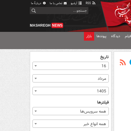
RSS
آرشیو
تماس با ما
دربارهٔ ما
MASHREGH
NEWS
یلم
دیدگاه
پیوندها
بازار
تاریخ
16
مرداد
1405
فیلترها
همه سرویس‌ها
همه انواع خبر