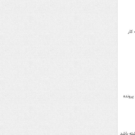
 کار
پرونده
شته باشد