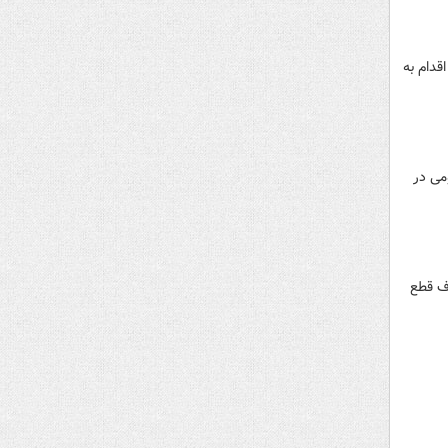
قدام به
می در
دف قطع