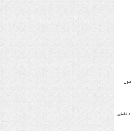
صول
اد فضایی