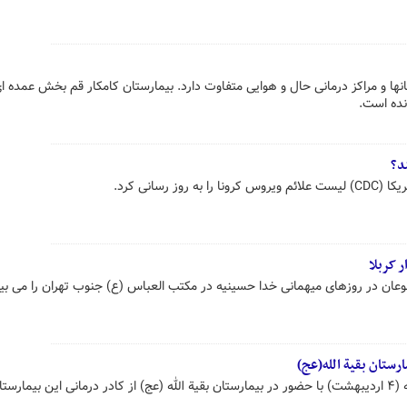
ها و مراکز درمانی حال و هوایی متفاوت دارد. بیمارستان کامکار قم بخش عمده ای
انده است.
د؟
 رسانی کرد.
 کربلا
عان در روزهای میهمانی خدا حسینیه در مکتب العباس (ع) جنوب تهران را می بین
رستان بقیة الله(عج)
تیم فوتبال هنرمندان امروز پنج شنبه (۴ اردیبهشت) با حضور در بیمارستان بقیة الله (عج) از کادر درمانی این بیمارست