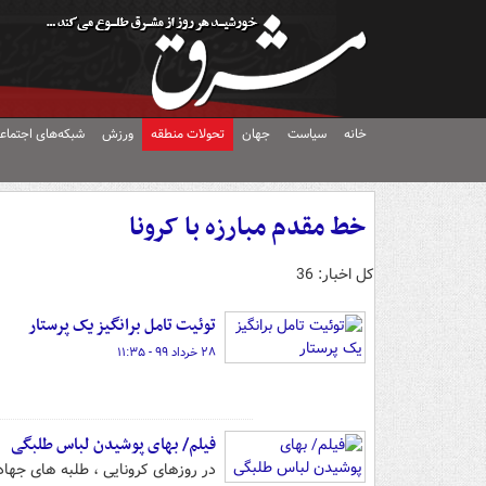
خانه
سیاست
جهان
تحولات منطقه
ورزش
شبکه‌های اجتماع
خط مقدم مبارزه با کرونا
کل اخبار: 36
توئیت تامل برانگیز یک پرستار
۲۸ خرداد ۹۹ - ۱۱:۳۵
فیلم/ بهای پوشیدن لباس طلبگی
در روزهای کرونایی ، طلبه های جها