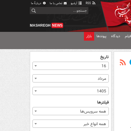
RSS
آرشیو
تماس با ما
دربارهٔ ما
MASHREGH
NEWS
یلم
دیدگاه
پیوندها
بازار
تاریخ
16
مرداد
1405
فیلترها
همه سرویس‌ها
همه انواع خبر