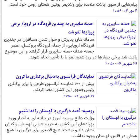
پیام‌هایی از سوی ایالات متحده برای ولادیمر پوتین همتای روس خود است.
۴ مهر ۰۴ - ۱۰:۵۶
حمله سایبری به چندین فرودگاه در اروپا/ برخی
پروازها لغو شد
سامانه‌های پذیرش و سوار شدن مسافران در چندین
فرودگاه اروپایی، از جمله فرودگاه بروکسل، عصر
جمعه هدف حمله سایبری قرار گرفتند و این موضوع
باعث شد برخی پروازها در روز شنبه لغو یا با تأخیر انجام شوند.
۲۹ شهریور ۰۴ - ۲۰:۵۰
نمایندگان فرانسوی به‌دنبال برکناری ماکرون
بیش از ۱۰۰ نماینده فرانسوی طرحی را برای برکناری
رئیس‌جمهور این کشور امضا کردند.
۲۱ شهریور ۰۴ - ۲۱:۵۰
روسیه: قصد درگیری با لهستان را نداشتیم
وزارت دفاع روسیه امروز در بیانیه ای به اخبار ورود
پهپادهای این کشور به حریم هوایی لهستان واکنش
نشان داد و نوشت: هیچ قصدی برای درگیری با هیچ
هدفی در قلمرو لهستان وجود نداشت.