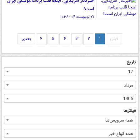
خبرنگار آمریکایی: اینجا قلب برنامه موشکی ایران
است!
۲۱ اردیبهشت ۰۴ - ۱۱:۳۸
قبلی
۱
۲
۳
۴
۵
۶
بعدی
تاریخ
17
مرداد
1405
فیلترها
همه سرویس‌ها
همه انواع خبر