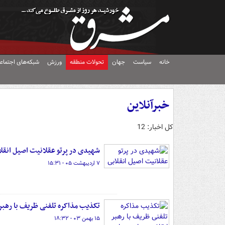
خانه
سیاست
جهان
تحولات منطقه
ورزش
شبکه‌های اجتماع
خبرآنلاین
کل اخبار: 12
شهیدی در پرتو عقلانیت اصیل انقل
۷ اردیبهشت ۰۵ - ۱۵:۳۱
تکذیب مذاکره تلفنی ظریف با رهبر 
۱۵ بهمن ۰۳ - ۱۸:۳۲