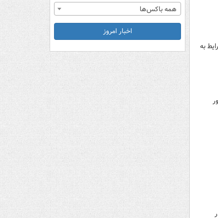
همه باکس‌ها
اخبار امروز
یط به
ور حضور
ر