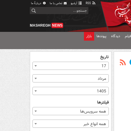
RSS
آرشیو
تماس با ما
دربارهٔ ما
MASHREGH
NEWS
یلم
دیدگاه
پیوندها
بازار
تاریخ
17
مرداد
1405
فیلترها
همه سرویس‌ها
همه انواع خبر