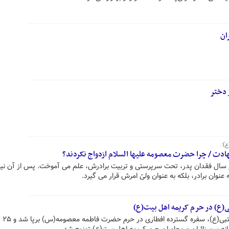
ان
 دختر
):
هادت / چرا حضرت معصومه علیها السلام ازدواج نکردند؟
ل فقدان پدر، تحت سرپرستی و تربیت برادرش، علم می آموخت. پس از آن نی
ه عنوان برادر، بلکه به عنوان ولیّ امرش قرار می گیرد.
(ع) در حرم کریمه اهل بیت(ع)
همزمان با شب میلاد 