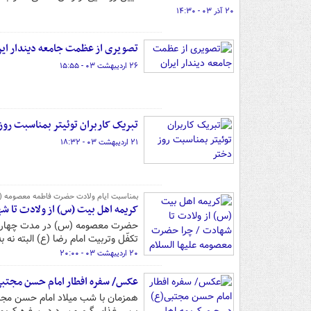
۲۰ آذر ۰۳ - ۱۴:۳۰
تصویری از عظمت جامعه دیندار ایر
۲۶ اردیبهشت ۰۳ - ۱۵:۵۵
تبریک کاربران توئیتر بمناسبت روز
۲۱ اردیبهشت ۰۳ - ۱۸:۳۲
بمناسبت ایام ولادت حضرت فاطمه معصومه (ع
کریمه اهل بیت (س) از ولادت تا ش
حضرت معصومه (س) در مدت چهار سا
تکفّل وتربیت امام رضا (ع) البته نه ب
۲۰ اردیبهشت ۰۳ - ۲۰:۰۰
عکس/ سفره افطار امام حسن مجتبی