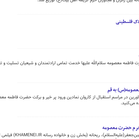
ه بین زائران و مجاوران حرم کریمه اهل بیت(ع) توزیع شد.
دک فلسطینی
 فاطمه معصومه سلام‌الله علیها خدمت تمامی ارادتمندان و شیعیان تسلیت و ت
معصومه(س) به قم
اورین در مراسم استقبال از کاروان نمادین ورود پر خیر و برکت حضرت فاطمه مع
ه می‌کنید.
 حرم حضرت معصومه
در سالروز وفات دخت‌ حضرت موسی‌بن‌جعفر(علیه‌السلام)، ریحان