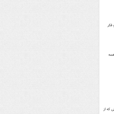
 فکر
همه
 که از