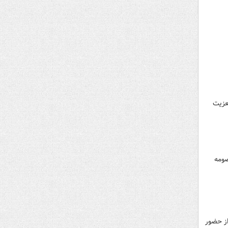
عزیت
صومه
ه (بخش زن و خانواده رسانه KHAMENEI.IR) فیلمی از حضور