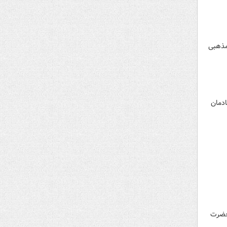
مذهبی
ادمان
 حضرت