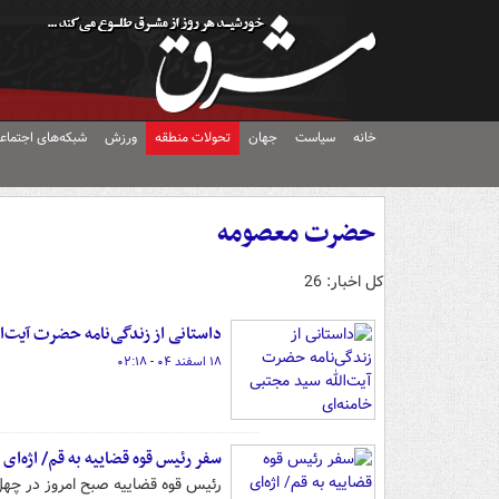
خانه
سیاست
جهان
تحولات منطقه
ورزش
شبکه‌های اجتماع
حضرت معصومه
کل اخبار: 26
داستانی از زندگی‌نامه حضرت آیت‌ا
۱۸ اسفند ۰۴ - ۰۲:۱۸
سفر رئیس قوه قضاییه به قم/ اژه‌
رئیس قوه قضاییه صبح امروز در چهل