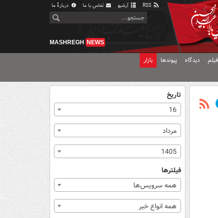
RSS
آرشیو
تماس با ما
دربارهٔ ما
MASHREGH
NEWS
یلم
دیدگاه
پیوندها
بازار
تاریخ
16
مرداد
1405
فیلترها
همه سرویس‌ها
همه انواع خبر