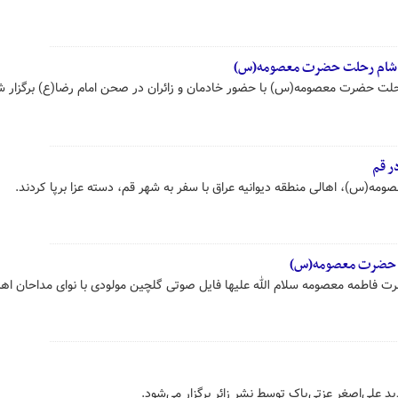
در شام رحلت حضرت معصومه(س)
حلت حضرت معصومه(س) با حضور خادمان و زائران در صحن امام رضا(ع) برگزار ش
ر قم
ه(س)، اهالی منطقه دیوانیه عراق با سفر به شهر قم، دسته عزا برپا کردند.
ت حضرت معصومه(س)
رت فاطمه معصومه سلام الله علیها فایل صوتی گلچین مولودی با نوای مداحان اه
د علی‌اصغر عزتی‌پاک توسط نشر زائر برگزار می‌شود.