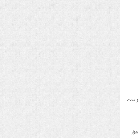
ز تحت
امام حسن مجتبی(ع)، سفره گسترده افطاری در حرم حضرت فاطمه معصومه(س) برپا شد و ۲۵ هزار