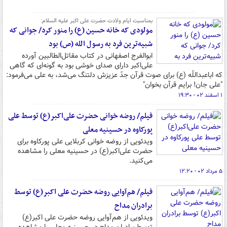
بمناسبت ایام ولادت حضرت علی اکبر علیه السلام:
مولودی که خانه حسین (ع) را منور کرد/ جوانی که
شبیه‌ترین فرد به رسول الله (ص) بود
ابوالفرج اصفهانی در کتاب مقاتل‌الطالبین آورده
علی‌اکبر دارای صدای خوشی بود به گونه‌ای که گاهی
که اباعبداللّه (ع) برای صوت قرآن جدّ عزیزش دلتنگ می‏‌شد، به علی می‌فرمود:
"علی جان! برایم قرآن بخوان"
۱ اسفند ۰۲ - ۱۹:۳۰
فیلم/ روضه خوانی حضرت علی‌اکبر(ع) توسط علی
پورکاوه در حسینیه معلی
ویدئویی از روضه خوانی کربلایی علی پورکاوه برای
حضرت علی‌اکبر(ع) در حسینیه معلی را مشاهده
می‌کنید.
۵ مرداد ۰۲ - ۱۲:۲۰
فیلم/ هم‌آوایی روضه حضرت علی اکبر(ع) توسط
برادران مداح
ویدئویی از هم‌آوایی روضه حضرت علی اکبر(ع)