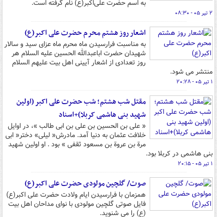
به اسم حضرت علی‌اکبر(ع) نام گرفته است.
۲ تیر ۰۵ - ۰۸:۳۰
اشعار روز هشتم محرم حضرت علی اکبر(ع)
به مناسبت فرارسیدن ماه محرم ماه عزای سید و سالار
شهیدان حضرت اباعبدالله الحسین علیه السلام هر
روز تعدادی از اشعار آیینی اهل بیت علیهم السلام
منتشر می شود.
۱ تیر ۰۵ - ۲۰:۲۸
مقتل شب هشتم؛ شب حضرت علی اکبر (اولین
شهید بنی هاشمی کربلا)+اسناد
« علی بن الحسین بن علی بن ابی طالب »، در اوایل
خلافت عثمان به دنیا آمد. مادرش« لیلی» دختر« ابی
مرة بن عروة بن مسعود ثقفی » بود . او اولین شهید
بنی هاشمی در کربلا بود.
۱ تیر ۰۵ - ۲۰:۱۵
صوت/ گلچین مولودی‌ حضرت علی اکبر(ع)
همزمان با فرارسیدن ایام ولادت حضرت علی اکبر(ع)
فایل صوتی گلچین مولودی با نوای مداحان اهل بیت
(ع) را می شنوید.