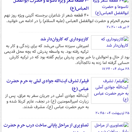
۴۰ قطعه شعر ویژه تاسوعا و حضرت ابوالفضل
العباس(ع)
۴۰ قطعه شعر از شاعران برجسته آئینی ویژه روز نهم
محرم الحرام و حضرت ابوالفضل العباس (علیه السلام) را در ادامه می خوانید.
۲ تیر ۰۵ - ۲۰:۲۰
کازینوداری که کاروان‌دار شد
امیرعلی سیزده سالی می‌شد که برای زندگی و کار به
ترکیه رفته بود. به واسطه پدرش که بچه محل قدیمی
بود از حال و احوالش با خبر بودم. پدرش برایم گفته بود که در ترکیه کارش
حسابی گرفته اما زده به ناکجاآباد.
۲۸ مرداد ۰۴ - ۱۷:۲۴
فیلم/ تشرف آیت‌الله جوادی آملی به حرم حضرت
عباس (ع)
آیت‌الله جوادی آملی در جریان سفر به عراق، پس از
زیارت امیرالمومنین (ع) در نجف، عازم کربلا شده و
به حرم حضرت عباس (ع)، مشرف شدند.
۲۵ اردیبهشت ۰۴ - ۲۰:۴۵
تصاویری از مراحل پایانی ساخت درب حرم حضرت