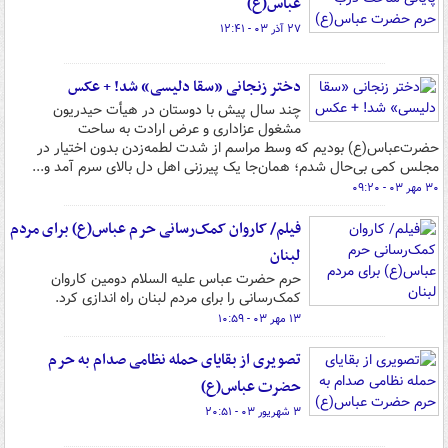
عباس(ع)
۲۷ آذر ۰۳ - ۱۲:۴۱
دختر زنجانی «سقا دلیسی» شد! + عکس
چند سال پیش با دوستان در هیأت حیدریون
مشغول عزاداری و عرض ارادت به ساحت
حضرت‌عباس(ع) بودیم که وسط مراسم از شدت لطمه‌زدن بدون اختیار در
مجلس کمی بی‌حال شدم‌؛ همان‌جا یک پیرزنی اهل دل بالای سرم آمد و...
۳۰ مهر ۰۳ - ۰۹:۲۰
فیلم/ کاروان کمک‌رسانی حرم عباس(ع) برای مردم
لبنان
حرم حضرت عباس علیه السلام دومین کاروان
کمک‌رسانی را برای مردم لبنان راه اندازی کرد.
۱۳ مهر ۰۳ - ۱۰:۵۹
تصویری از بقایای حمله نظامی صدام به حرم
حضرت عباس(ع)
۳ شهریور ۰۳ - ۲۰:۵۱