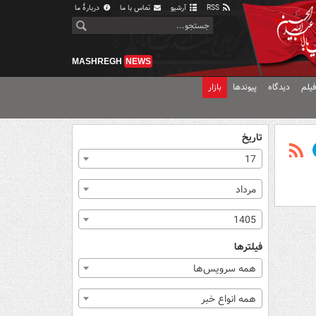
RSS
آرشیو
تماس با ما
دربارهٔ ما
MASHREGH
NEWS
یلم
دیدگاه
پیوندها
بازار
تاریخ
17
مرداد
1405
فیلترها
همه سرویس‌ها
همه انواع خبر