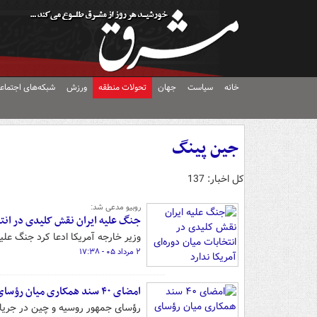
خانه
سیاست
جهان
تحولات منطقه
ورزش
شبکه‌های اجتماع
جین پینگ
کل اخبار: 137
روبیو مدعی شد:
جنگ علیه ایران نقش کلیدی در انتخا
وزیر خارجه آمریکا ادعا کرد جنگ علیه
۲ مرداد ۰۵ - ۱۷:۳۸
امضای ۴۰ سند همکاری میان رؤسای جمهور روسیه و چین
رؤسای جمهور روسیه و چین در جریان سفر رسمی پوت