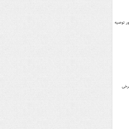
ور توصیه
رفتن برخی