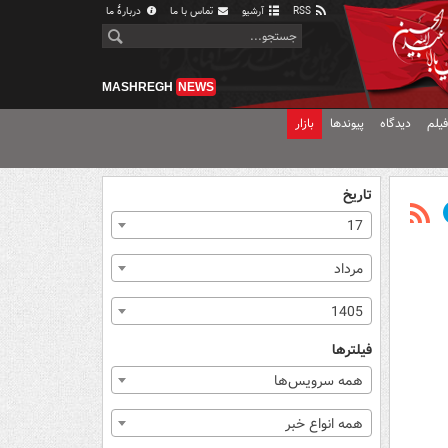
RSS
آرشیو
تماس با ما
دربارهٔ ما
MASHREGH
NEWS
یلم
دیدگاه
پیوندها
بازار
تاریخ
17
مرداد
1405
فیلترها
همه سرویس‌ها
همه انواع خبر