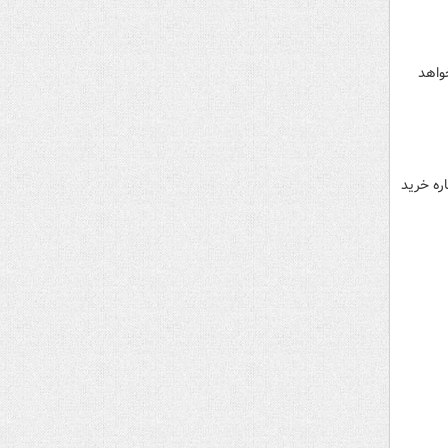
واهد
ره خرید