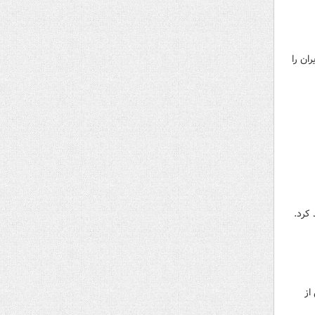
ان را
 کرد.
از