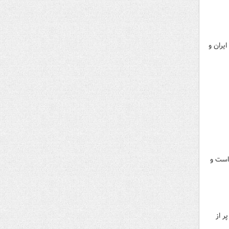
یران و
 است و
ر از