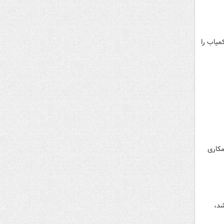
میاب را
کاری
شد،