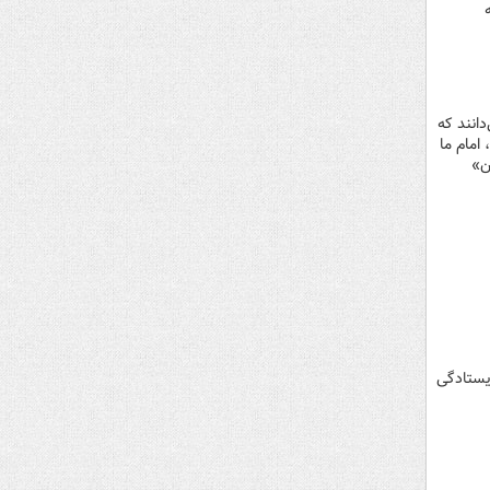
انند که
 امام ما
ان»
ایستادگی