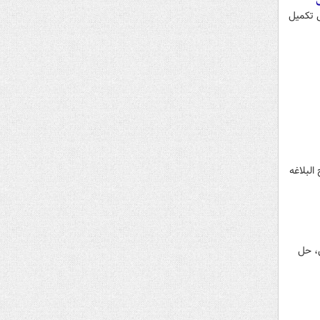
 تکمیل
لبلاغه
، حل