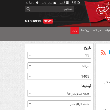
RSS
آرشیو
تماس با ما
دربارهٔ ما
MASHREGH
NEWS
یلم
دیدگاه
پیوندها
بازار
تاریخ
15
مرداد
1405
 کار
فیلترها
همه سرویس‌ها
همه انواع خبر