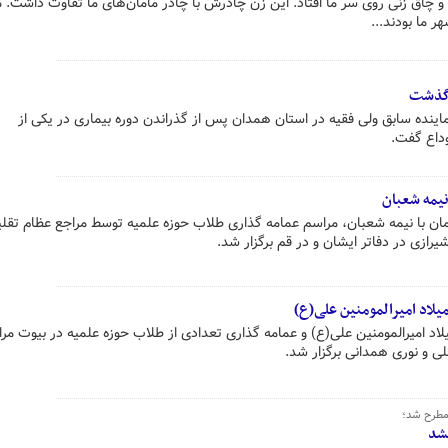
و چاق زنی روی سر ما افتاد. این زن چادرش با چادر مامان‌های ما تفاوت داشت. م
 ما بودند...
رگذشت
اینده سابق ولی فقیه در استان همدان پس از گذراندن دوره بیماری در یکی از
وداع گفت.
یمه شعبان
۶ اسفندماه همزمان با نیمه شعبان، مراسم عمامه گذاری طلاب حوزه علمیه توسط مراجع عظام تق
رازی در دفاتر ایشان و در قم برگزار شد.
لاد امیرالمومنین علی(ع)
 جشن میلاد امیرالمومنین علی(ع) و عمامه گذاری تعدادی از طلاب حوزه علمیه در بیوت م
لی و نوری همدانی برگزار شد.
 مطرح شد؛
کشد