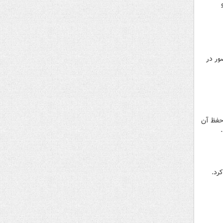
ور در
 حفظ آن
رد.