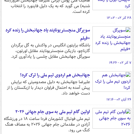
هافبک ملی پوش ایرانی علیرضا جهانبخش امروز(سه
شنبه) می گوید که به یک دلیل فاینورد را انتخاب
کرده است.
۲۸ آذر ۰۲ - ۱۲:۰۲
سوپرگل منچستریونایتد یاد جهانبخش را زنده کرد
+فیلم
باشگاه برایتون انگلیس در واکنش به گل برگردان
گارناچو، بازیکن منچستریونایتد مقابل اورتون،
سوپرگل جهانبخش مقابل چلسی را یادآوری کرد.
۷ آذر ۰۲ - ۱۹:۲۶
جهانبخش هم اردوی تیم ملی را ترک کرد!
علیرضا جهانبخش به دلیل مصدومیتی که برایش
پیش آمده به احتمال فراوان دیدار با ازبکستان را از
دست خواهد داد.
۲۶ آبان ۰۲ - ۱۷:۱۶
اولین گام تیم ملی به سوی جام جهانی ۲۰۲۶
تیم ملی فوتبال کشورمان فردا ساعت ۱۸ در ورزشگاه
آزادی در مقدماتی جام جهانی ۲۰۲۶ به مصاف هنگ
کنگ می رود.