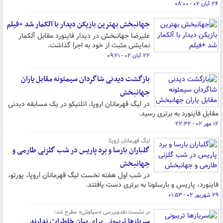
۲۴ آبان ۰۲ - ۰۸:۰۰
جهانبخش بهترین بازیکن دیدار با آلکمار شد +فیلم
علیرضا جهانبخش در دیدار فاینورد مقابل آلکمار
نمایشی مثبت از خود به اجرا گذاشت.
۲۲ آبان ۰۲ - ۰۹:۲۱
بازگشت دیدنی شاگردان سیمئونه مقابل یاران
جهانبخش
در لیگ قهرمانان اروپا، اتلتیکو در یک مسابقه دیدنی
مقابل فاینورد به برتری رسید.
۱۲ مهر ۰۲ - ۲۲:۳۲
لیگ قهرمانان اروپا|
گلباران بارسا و برد پاریس در شب گلزنی طارمی و
جهانبخش
در شب اول هفته نخست لیگ قهرمانان اروپا، پورتو،
فاینورد، پاریس و بارسلونا به برتری دست یافتند.
۲۹ شهریور ۰۲ - ۰۱:۵۳
در نشست نقدوبررسی «سیاوش» مطرح شد؛
سربازها تریبونی برای بیان خاطرات ندارند