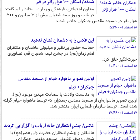
شدند/ اسکان ۱۰۰ هزار زائر در قم
معاون اجتماعی، فرهنگی و زیارت استاندار قم گفت:
در شب و روز نیمه شعبان بیش از ۳ میلیون و ۵۰۰
هزار نفر در مسجد مقدس جمکران حاضر شدند.
۱۸ اسفند ۰۱ - ۱۵:۲۴
این عکس را به دشمنان نشان ندهید
حماسه حضور بی‌نظیر و میلیونی عاشقان و منتظران
امام زمان(عج) در جشن نیمه شعبان قم، تصاویری
حیرت‌انگیز خلق کرد.
۱۸ اسفند ۰۱ - ۱۰:۴۰
اولین تصویر ماهواره خیام از مسجد مقدس
جمکران+ فیلم
به مناسبت ولادت با سعادت مهدی موعود (عج)،
اولین تصویر ماهواره‌ای از مسجد مقدس جمکران که توسط ماهواره خیام گرفته
شده است، توسط سازمان فضایی ایران منتشر شد.
۱۷ اسفند ۰۱ - ۱۷:۴۶
عکس/ چشم انتظاران خانه ارباب را گل‌آرایی کردند
عاشقان و چشم انتظاران حضرت ولی عصر(عج) با
شوقی وصف ناشدنی مسجد مقدس جمکران را