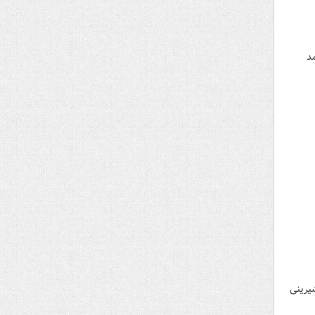
د
یرینی