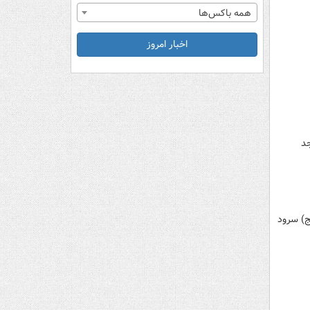
همه باکس‌ها
اخبار امروز
جد
ج) سرود