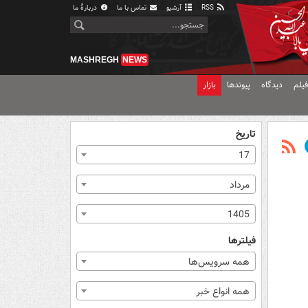
RSS
آرشیو
تماس با ما
دربارهٔ ما
MASHREGH
NEWS
یلم
دیدگاه
پیوندها
بازار
تاریخ
17
مرداد
1405
فیلترها
همه سرویس‌ها
همه انواع خبر