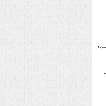
جشن و
م