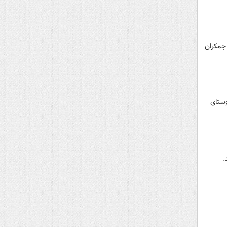
 مقدس جمکران
وستای
.