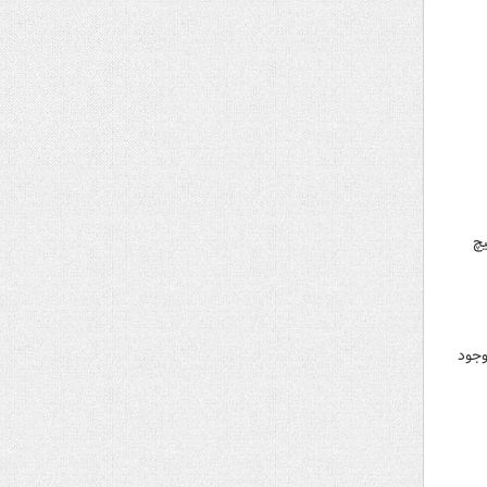
یچ
وجود