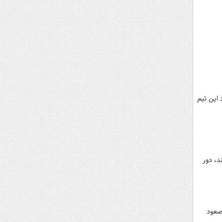
 این تیم
د، دور
 صعود