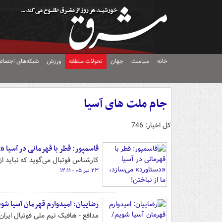
خانه
سیاست
جهان
تحولات منطقه
ورزش
شبکه‌های اجتماع
جام ملت های آسیا
کل اخبار: 746
قاسمپور: قطر با قهرمانی در آسیا «د
کارشناس فوتبال می‌گوید که نباید 
۲۳ تیر ۰۵ - ۱۲:۱۱
رضاییان: امیدوارم قهرمان آسیا شویم
مدافع - هافبک تیم ملی فوتبال ایران 