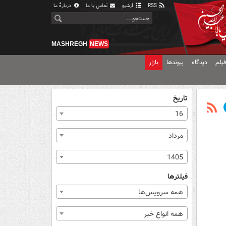
RSS
آرشیو
تماس با ما
دربارهٔ ما
MASHREGH
NEWS
یلم
دیدگاه
پیوندها
بازار
تاریخ
16
مرداد
1405
فیلترها
همه سرویس‌ها
همه انواع خبر