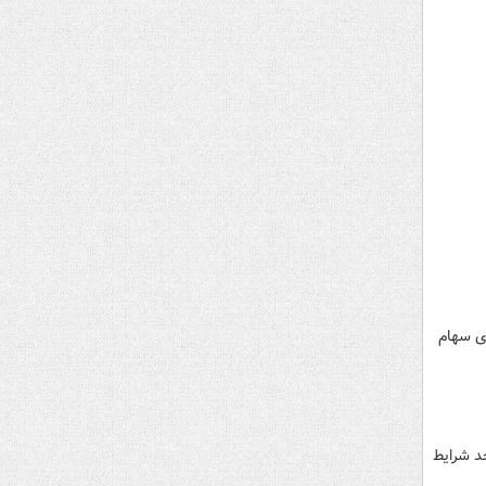
ی سهام
د شرایط