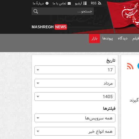
RSS
آرشیو
تماس با ما
دربارهٔ ما
MASHREGH
NEWS
یلم
دیدگاه
پیوندها
بازار
تاریخ
17
مرداد
1405
فیلترها
همه سرویس‌ها
همه انواع خبر