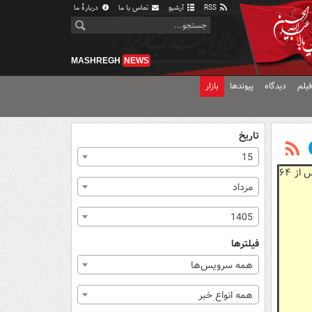
RSS
آرشیو
تماس با ما
دربارهٔ ما
MASHREGH
NEWS
یلم
دیدگاه
پیوندها
بازار
تاریخ
15
برای دومین بار در تاریخ خود به جام جهانی صعود کرده است. ولز که ماکتی کوچک از فوتبال انگلیس است می خواهد پس از ۶۴
مرداد
1405
فیلترها
همه سرویس‌ها
همه انواع خبر