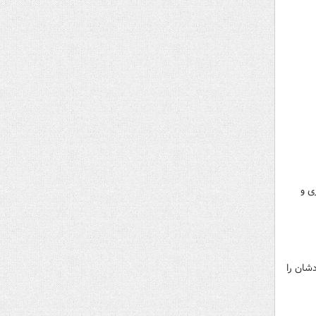
ی و
 خودشان را