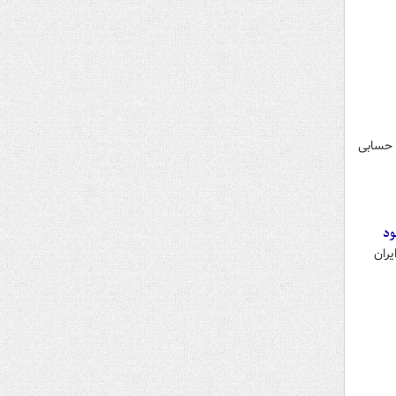
م حسابی
ود
یران