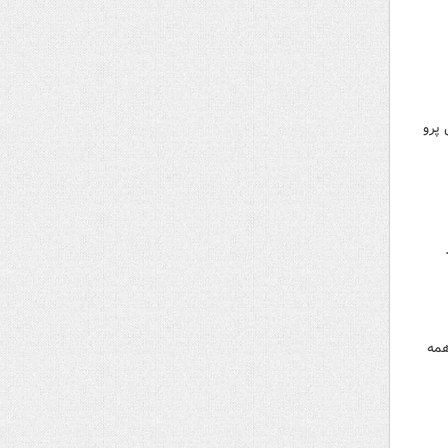
 پرو
همه