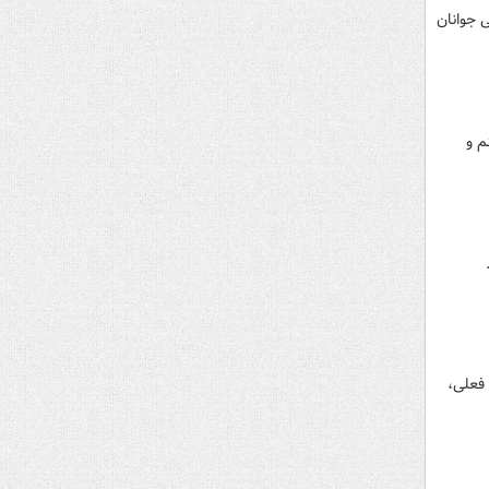
 جوانان
م و
فعلی،