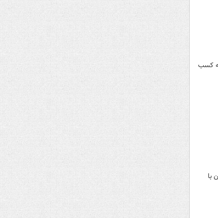
ع موفق به کسب
 با