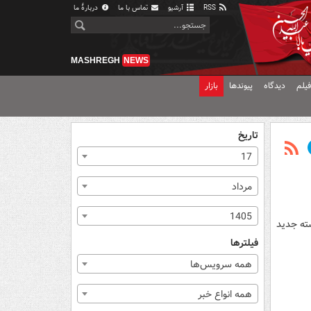
RSS
آرشیو
تماس با ما
دربارهٔ ما
MASHREGH
NEWS
یلم
دیدگاه
پیوندها
بازار
تاریخ
17
مرداد
1405
رد جهانی در دسته جدید
فیلترها
همه سرویس‌ها
همه انواع خبر