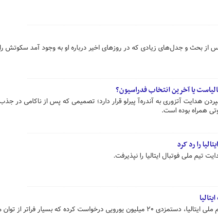
 پس از بحث و جدل‌های زیادی که در روزهای اخیر درباره او به وجود آمد سکوتش 
یتالیاست یا آخرین انتخاب فدراسیون؟
سپردن هدایت آتزوری به آندره‌آ پیرلو قرار دارد؛ تصمیمی که پس از ناکامی در جذب
وتی همراه بوده است.
الیا را رد کرد
ت تیم ملی فوتبال ایتالیا را نپذیرفت.
یتالیا
پپ گواردیولا برای پذیرش هدایت تیم ملی ایتالیا، دستمزدی ۲۰ میلیون یورویی درخواست کرده که بسیار فراتر از تو