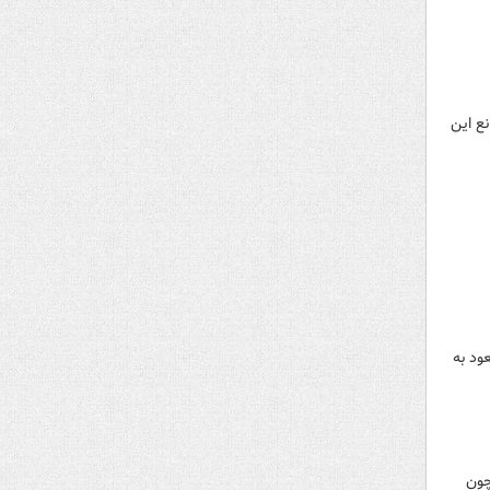
انع این
ود به
چون