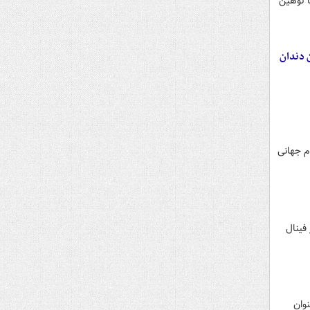
ا توهین
ن دندان
م جهانی
 فینال
نوان