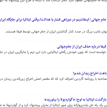
اینکه به جام‌جهانی صعود نکرد کمتر ناراحت شد تا اینکه با طرح این پیشنهاد به آنه
م جهانی؛ اینفانتینو در دوراهی فشار یا عدالت/ وقتی ایتالیا برای جایگاه ایرا
ه عنوان غایب بزرگ در صدد کنار گذاشتن ایران از جام جهانی توسط فیفا هستند.
فا درباره حذف ایران از جام‌جهانی
 خواسته است که چون خودش رگه‌ای ایتالیایی دارد این تیم را جایگزین ایران در جا
 مصاحبه‌ با روزنامه گاردین اعتراف کرد که که مقصر اصلی اخراج زین‌الدین زیدان در
زگشت ایتالیا به اوج؛ «گواردیولا را بیاورید»
یک راه حل بلندپروازانه برای عبور ایتالیا از بحران پیشنهاد کرد و از گواردیولا به ع