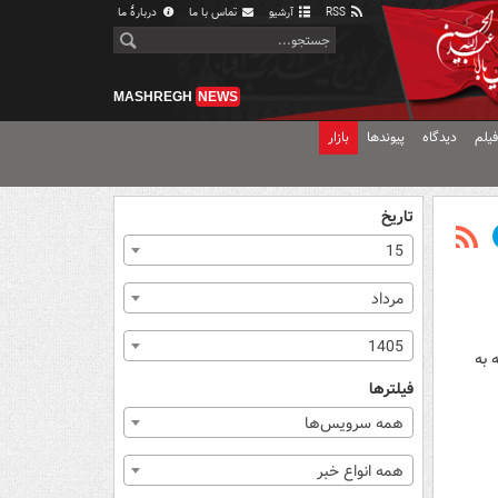
RSS
آرشیو
تماس با ما
دربارهٔ ما
MASHREGH
NEWS
یلم
دیدگاه
پیوندها
بازار
تاریخ
15
مرداد
1405
 به
فیلترها
همه سرویس‌ها
همه انواع خبر