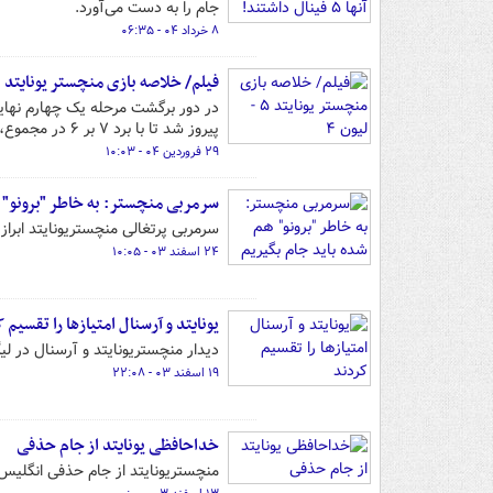
جام را به دست می‌آورد.
۸ خرداد ۰۴ - ۰۶:۳۵
فیلم/ خلاصه بازی منچستر یونایتد ۵ - لیون ۴
پیروز شد تا با برد ۷ بر ۶ در مجموع، راهی نیمه‌نهایی شود.
۲۹ فروردین ۰۴ - ۱۰:۰۳
سرمربی منچستر: به خاطر "برونو" ه
سرمربی پرتغالی منچستریونایتد ابراز
۲۴ اسفند ۰۳ - ۱۰:۰۵
یونایتد و آرسنال امتیازها را تقسیم 
دیدار منچستریونایتد و آرسنال در لی
۱۹ اسفند ۰۳ - ۲۲:۰۸
خداحافظی یونایتد از جام حذفی
منچستریونایتد از جام حذفی انگلیس 