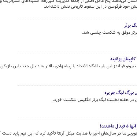
ان می‌دهند پنج عامل اصلی از جمله مدیریت گلیزرها، اشتباه‌های استراتژیک وو
قش خود فرگوسن در این سقوط تاریخی نقش داشته‌اند.
یگ برتر
 برتر موفق به شکست چلسی شد.
پیتان یونایتد
برونو فرناندز این بار باشگاه الاتحاد با پیشنهادی بالاتر به دنبال جذب این بازیکن 
ی بزرگ لیگ جزیره
سنال در هفته نخست لیگ برتر انگلیس شکست خورد.
اشتند!
توپچی‌ها در سال‌های اخیر با هدایت میکل آرتتا تأکید کرد که این تیم باید دست 