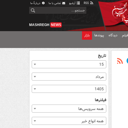
RSS
آرشیو
تماس با ما
دربارهٔ ما
MASHREGH
NEWS
یلم
دیدگاه
پیوندها
بازار
تاریخ
15
مرداد
1405
فیلترها
همه سرویس‌ها
همه انواع خبر