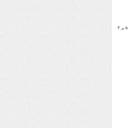
در دور برگشت مرحله یک چهارم نهایی لیگ اروپا، منچستر یونایتد در یک بازی جذاب، مقابل لیون کامبک زد و با نتیجه ۵ بر ۴