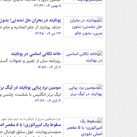
۵ بهمن ۰۴ - ۲۲:۳۶
یونایتد در بحران حل نشدنی؛ بدون
حذف یونایتد از جام اتحادیه و جام ح
۲۳ دی ۰۴ - ۱۳:۴۵
خانه تکانی اساسی در یونایتد
روزنامه سان از تغییر و تحولات گستر
۷ آذر ۰۴ - ۱۴:۵۸
سومین برد پیاپی یونایتد در لیگ برت
لیگ برتر انگلیس با شکست چلسی و بر
۳ آبان ۰۴ - ۲۲:۳۶
چرا شیاطین سرخ از ابرقدرت به تیم دوم شهر
سقوط یک امپراتوری؛ با ۵ مقصر اصلی نابودی منچستریونایتد آشنا شوید
منچستریونایتد، غول سابق فوتبال ج