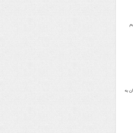
یم
ن به