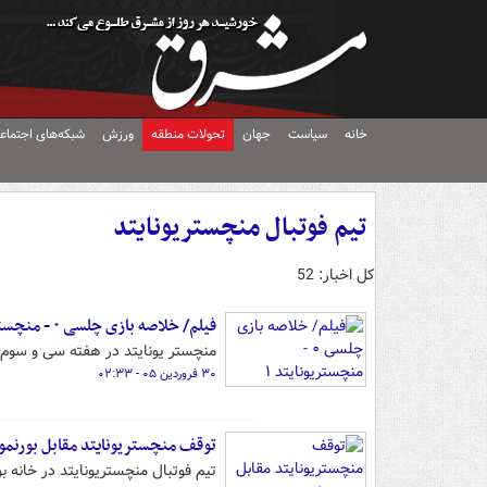
خانه
سیاست
جهان
تحولات منطقه
ورزش
شبکه‌های اجتماع
تیم فوتبال منچستریونایتد
کل اخبار: 52
فیلم/ خلاصه بازی چلسی ۰ - منچستریونایتد ۱
منچستر یونایتد در هفته سی و سوم 
۳۰ فروردین ۰۵ - ۰۲:۳۳
توقف منچستریونایتد مقابل بورنم
تیم فوتبال منچستریونایتد در خانه 