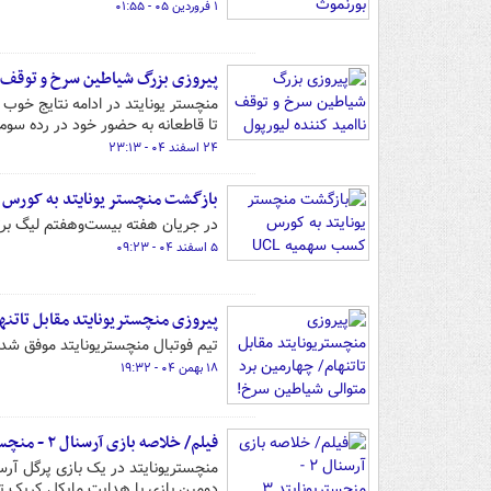
۱ فروردین ۰۵ - ۰۱:۵۵
پیروزی بزرگ شیاطین سرخ و توقف ن
منچستر یونایتد در ادامه نتایج خوب 
تا قاطعانه به حضور خود در رده سوم
۲۴ اسفند ۰۴ - ۲۳:۱۳
بازگشت منچستر یونایتد به کورس ک
در جریان هفته بیست‌وهفتم لیگ برتر
۵ اسفند ۰۴ - ۰۹:۲۳
پیروزی منچستریونایتد مقابل تاتنه
تیم فوتبال منچستریونایتد موفق شد 
۱۸ بهمن ۰۴ - ۱۹:۳۲
فیلم/ خلاصه بازی آرسنال ۲ - منچستریونایتد ۳
منچستریونایتد در یک بازی پرگل آرس
دومین بازی با هدایت مایکل کریک تج