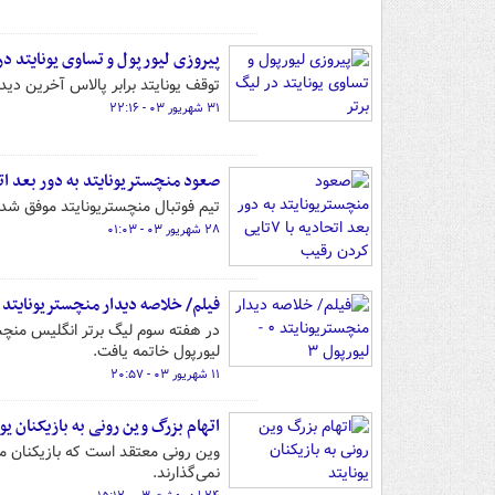
پیروزی لیورپول و تساوی یونایتد در
توقف یونایتد برابر پالاس آخرین دید
۳۱ شهریور ۰۳ - ۲۲:۱۶
صعود منچستریونایتد به دور بعد اتحادیه با ۷تای
تیم فوتبال منچستریونایتد موفق شد با
۲۸ شهریور ۰۳ - ۰۱:۰۳
فیلم/ خلاصه دیدار منچستریونایتد ۰ - لیورپول ۳
در هفته سوم لیگ برتر انگلیس منچستر
لیورپول خاتمه یافت.
۱۱ شهریور ۰۳ - ۲۰:۵۷
اتهام بزرگ وین رونی به بازیکنان یون
نمی‌گذارند.