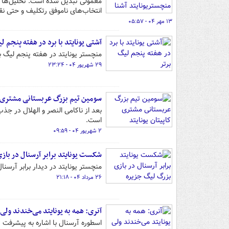
معمولی تبدیل شده است. تحلیل‌ها نش
انتخاب‌های ناموفق رتکلیف و حتی ن
۱۳ مهر ۰۴ - ۰۵:۵۷
آشتی یونایتد با برد در هفته پنجم ل
منچستر یونایتد در هفته پنجم لیگ
۲۹ شهریور ۰۴ - ۲۳:۲۴
سومین تیم بزرگ عربستانی مشتری کا
بعد از ناکامی النصر و الهلال در جذب 
است.
۲ شهریور ۰۴ - ۰۹:۵۹
شکست یونایتد برابر آرسنال در باز
منچستر یونایتد در دیدار برابر آر
۲۶ مرداد ۰۴ - ۲۱:۱۸
آنری: همه به یونایتد می‌خندند ولی آنها ۵ فینال د
اسطوره آرسنال با اشاره به پیشرفت 