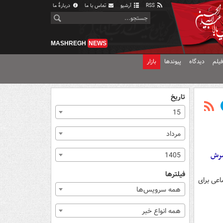
RSS
آرشیو
تماس با ما
دربارهٔ ما
MASHREGH
NEWS
یلم
دیدگاه
پیوندها
بازار
تاریخ
15
مرداد
مسرش
1405
فیلترها
اعی برای
همه سرویس‌ها
همه انواع خبر