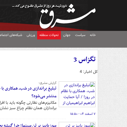
خانه
سیاست
جهان
تحولات منطقه
ورزش
شبکه‌های اجتماع
تگزاس 3
کل اخبار: 4
گزارش مشرق؛
تبلیغ براندازی در شب، همکاری با ن
منتشر می‌شود؟
مکانیزم‌های نظارتی چگونه باید با ا
براندازان همان نظام چراغ سبز نشان
۷ اسفند ۰۴ - ۱۵:۵۰
سوز پاییز بر تن سینما؛ چرا گیشه یخ