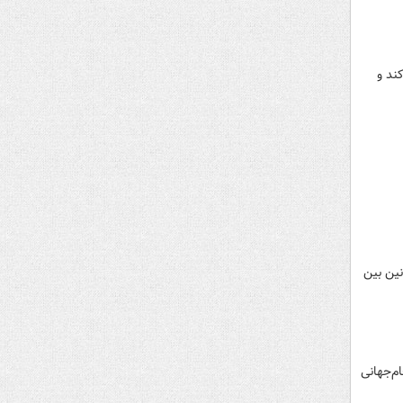
ند و
نین بین
م‌جهانی