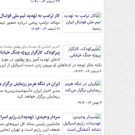
۲۳ اسفند ۰۴ - ۱۰:۴۰
کار ترامپ به تهدید تیم ملی فوتبال 
دونالد ترامپ پیامی درباره حضور تیم
۲۱ اسفند ۰۴ - ۱۸:۵۴
آخرین انشایی که موساد برای پهلوی نوشته چه 
پیرکودک، کارگزار پروژه جنگ خیابان
ادعای تهدیدآمیز ربع پهلوی در مورد 
نکته حائز توجه در ادعاهای او بیرون زدن دست اسرائیل از این 
۶ اسفند ۰۴ - ۰۹:۲۳
ایران در تنگه هرمز رزمایش برگزار م
مدیر اخبار ایران «آسوشیتدپرس» مدع
رزمایش برگزار خواهد کرد.
۹ بهمن ۰۴ - ۱۹:۱۶
سردار وحیدی: تهدیدات رژیم اسرا
جانشین رئیس ستاد کل نیروهای مسلح
ضعف این رژیم است و تهران تمامی تح