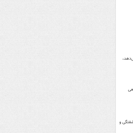
ی‌دهد،
عی
شفتگی و