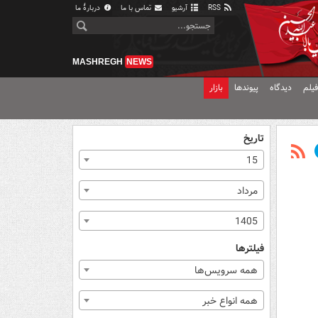
RSS
آرشیو
تماس با ما
دربارهٔ ما
MASHREGH
NEWS
یلم
دیدگاه
پیوندها
بازار
تاریخ
15
مرداد
1405
فیلترها
همه سرویس‌ها
همه انواع خبر