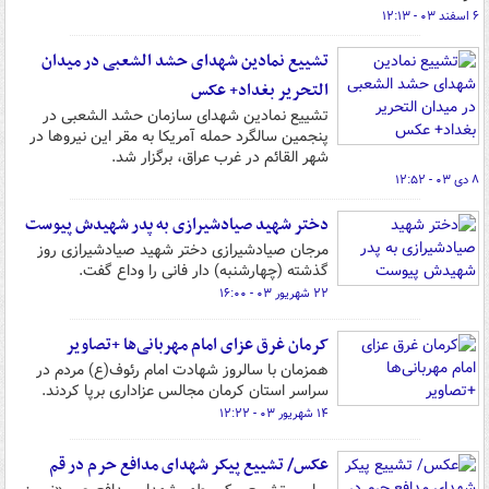
۶ اسفند ۰۳ - ۱۲:۱۳
تشییع نمادین شهدای حشد الشعبی در میدان
التحریر بغداد+ عکس
تشییع نمادین شهدای سازمان حشد الشعبی در
پنجمین سالگرد حمله آمریکا به مقر این نیروها در
شهر القائم در غرب عراق، برگزار شد.
۸ دی ۰۳ - ۱۲:۵۲
دختر شهید صیادشیرازی به پدر شهیدش پیوست
مرجان صیادشیرازی دختر شهید صیادشیرازی روز
گذشته (چهارشنبه) دار فانی را وداع گفت.
۲۲ شهریور ۰۳ - ۱۶:۰۰
کرمان غرق عزای امام مهربانی‌ها +تصاویر
همزمان با سالروز شهادت امام رئوف(ع) مردم در
سراسر استان کرمان مجالس عزاداری برپا کردند.
۱۴ شهریور ۰۳ - ۱۲:۲۲
عکس/ تشییع پیکر شهدای مدافع حرم در قم