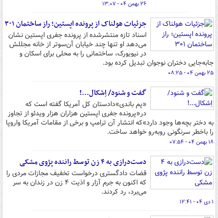
۲۶ بهمن ۰۴ - ۱۳:۰۷
جزئیات هولناک از پرونده اپستین؛ راز ساختمان ۳۰۱
اسناد تازه منتشرشده از پرونده جفری اپستین نشان
می‌دهد او تنها چند خیابان آن‌سوتر از خانه مجللش
در نیویورک، ساختمانی را به محلی برای اسکان و
جابه‌جایی دختران نوجوان تبدیل کرده بود.
۲۵ بهمن ۰۴ - ۰۸:۲۵
گفت و شنود/ اِشکال‌...!
«پم باندی»دادستان کل آمریکا گفته است که
در«پرونده جفری اپستین هزاران هزار ویدئو از تجاوز
به دختر بچه‌ها وجود دارد»که انتشار آن ترامپ و برخی از مقامات آمریکا واروپا
را باخطر سرنگونی روبه‌رو خواهد ساخت.
۱۸ بهمن ۰۴ - ۰۷:۵۴
دست‌درازی به ۴ زن توسط راننده پژوی مشکی
قضات دادگستری درخواست تخفیف مجازات مردی را
که اکنون به جرم آزار و اذیت ۴ زن در زندان به سر
می‌برد، رد کردند.
۱ دی ۰۴ - ۱۲:۴۱