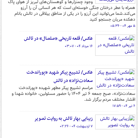
وجود چمنزارها و کوهستان‌های لبریز از هوای پاک
همراه با عطر درختان جنگی خوسته‌ای است که هر انسانی آن را آرزو
می‌کند.شما می‌توانید این آرزو را در یکی از مناطق ییلاقی در تالش بانام
دهکده مریان جستجو کنید
۵ مهر ۰۴ - ۰۵:۳۶
عکس/ قلعه تاریخی «صلصال» در تالش
۱۶ مرداد ۰۴ - ۰۳:۰۷
عکس/ تشییع پیکر شهید «پوراندخت
سعادت‌نژاد» در تالش
مراسم تشییع پیکر مطهر شهیده «پوراندخت
سعادت‌نژاد»، صبح جمعه ۶ تیر ۱۴۰۴ با حضور مسئولین، خانواده شهدا و
اقشار مختلف مردم برگزار شد.
۶ تیر ۰۴ - ۱۷:۵۹
زیبایی بهار تالش به روایت تصویر
۷ اردیبهشت ۰۴ - ۰۲:۲۶