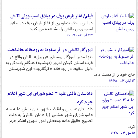
فیلم/ آغاز بارش برف در ییلاق اسب وونی تالش
در این ویدئو تصاویری از آغاز بارش برف در ییلاق
اسب وونی تالش را مشاهده می کنید.
۲۳ آذر ۰۳ - ۲۰:۳۱
آموزگار تالشی در اثر سقوط به رودخانه جانباخت
تنها مدیر آموزگار روستای «زربیل» تالش واقع در
غرب استان گیلان امروز (دوشنبه) هنگام رانندگی به
دلیل سقوط در رودخانه «کرگانرود» این شهرستان
جان خود را از دست داد.
۱۴ آبان ۰۳ - ۱۶:۲۵
دادستان تالش علیه ۳ عضو شورای این شهر اعلام
جرم کرد
دادستان عمومی و انقلاب شهرستان تالش علیه سه
عضو شورای شهر هشتپر (یا همان تالش) به علت
تضییع حقوق عامه ومعطلی امور شهری اعلام جرم
کرد.
۱۵ مهر ۰۳ - ۱۷:۴۸