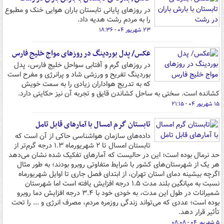
در روزهای پایانی تابستان باران هوایی خنک و مطبوع
را به مردم رشت هدیه داد.
۲۳ شهریور ۰۴ - ۱۸:۳۶
عکس/ پدل بوردینگ در روزهای مواج خلیج فارس
در روزهای گرم و آفتابی سواحل خلیج فارس، پدل
بوردینگ تفریح و ورزشی شاد و پرانرژی و مفرح است
که به تدریج هواداران زیادی را به سمت خویش
کشانده است. سختی به ساحل کشاندن قایق و تجربه آن نیز حکایتی دارد.
۱۵ شهریور ۰۴ - ۲۱:۱۵
تابستان گرم امسال با آمارهای قابل تامل
داده‌های سازمان هواشناسی حاکی از آن است که
تابستان امسال تا ۲ شهریورماه ۱.۳ درجه گرم‌تر از
حد نرمال بوده است؛ این در حالیست که آمارهای تفکیک شده نشان می‌دهد
هر یک از شهرستان‌های کشور با شرایط متفاوتی روبرو بودند؛ به طور مثال
اگرچه بیشینه دمای استان تهران، از ابتدای فصل جاری تا اوایل شهریورماه
نسبت به میانگین بلند مدت ۱.۵ درجه افزایش یافته است اما شهرستان
شمیرانات در طول این مدت، به خودی خود با ۳.۴ درجه افزایش دما روبرو
بوده است؛ عددی که می‌تواند زندگی روزمره مردم، مصرف انرژی و ... را تحت
تأثیر قرار دهد.
۵ شهریور ۰۴ - ۰۸:۰۸