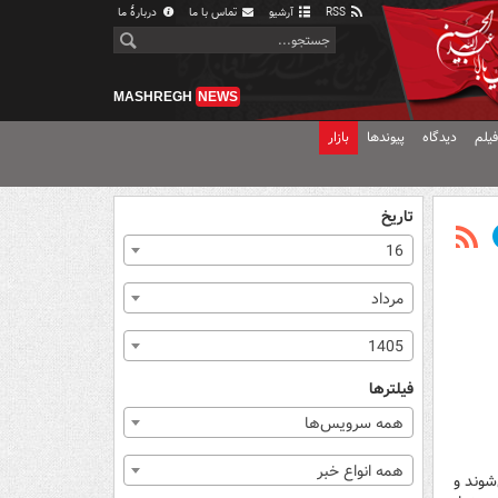
RSS
آرشیو
تماس با ما
دربارهٔ ما
MASHREGH
NEWS
یلم
دیدگاه
پیوندها
بازار
تاریخ
16
مرداد
1405
فیلترها
همه سرویس‌ها
همه انواع خبر
شوند و