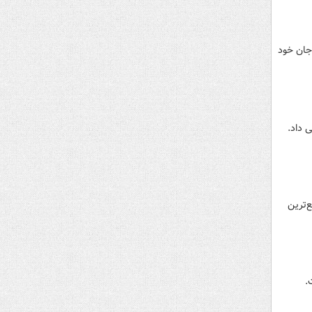
 جان خود
 داد.
 شایع‌ترین