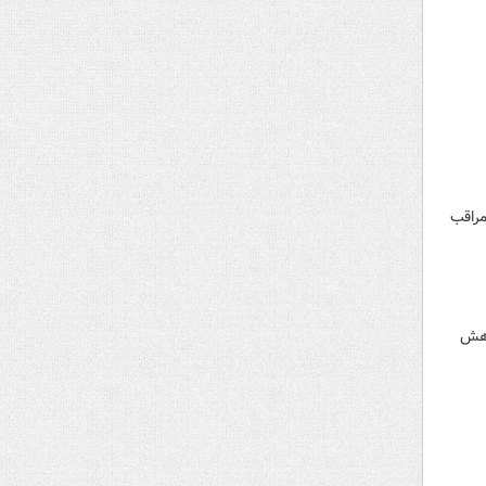
مراقب
اهش