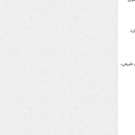
رد.
 طبیعی،