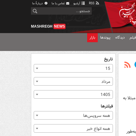
RSS
آرشیو
تماس با ما
دربارهٔ ما
MASHREGH
NEWS
یلم
دیدگاه
پیوندها
بازار
تاریخ
15
مرداد
1405
تلا به
فیلترها
همه سرویس‌ها
همه انواع خبر
ه‌طور