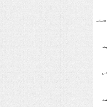
 هستند.
یت،
امل
ند.