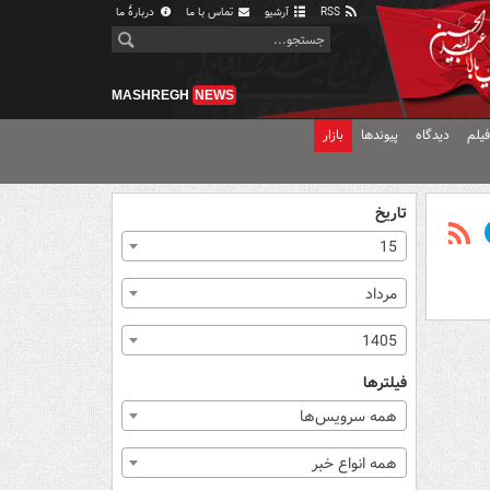
RSS
آرشیو
تماس با ما
دربارهٔ ما
MASHREGH
NEWS
یلم
دیدگاه
پیوندها
بازار
تاریخ
15
مرداد
1405
فیلترها
همه سرویس‌ها
همه انواع خبر