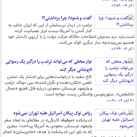
۱ آذر ۰۴ - ۰۷:۵۸
گفت و شنود/ چرا برداشتی؟!
ترامپ در دیدار بن‌سلمان از این که ایران حاضر به
کنار آمدن با آمریکا نیست ابراز عصبانیت کرده
است.باید دید مدعیان اصلاحات حالاکه حرکت دولت را با آرزوی ذلت‌بار خود
همسو نمی‌بینندچه ساز دیگری کوک می‌کنند.
۱ آذر ۰۴ - ۰۷:۳۹
نوار مخفی که می‌تواند ترامپ را درگیر یک رسوایی
لاپوشانی دیگر کند
کاخ سفید با درخواست‌هایی برای انتشار یک تماس
تلفنی «تکان‌دهنده و نگران‌کننده» بین دونالد ترامپ
و ولیعهد عربستان سعودی درباره قتل فجیع «جمال
خاشقجی»، ستون‌نویس واشنگتن پست، مواجه است.
۳۰ آبان ۰۴ - ۰۰:۳۰
ریاض نوک پیکان اسرائیل علیه تهران نمی‌شود
اندیشکده «موقوفه کارنگی» در مقاله‌ای به ابعاد سفر
ولیعهد عربستان سعودی به آمریکا پرداخت؛ سفری
که به باور این اندیشکده با هدف «عادی‌سازی» انجام