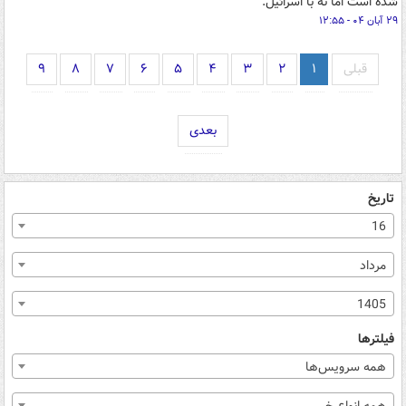
شده است اما نه با اسرائیل.
۲۹ آبان ۰۴ - ۱۲:۵۵
قبلی
۱
۲
۳
۴
۵
۶
۷
۸
۹
بعدی
تاریخ
16
مرداد
1405
فیلترها
همه سرویس‌ها