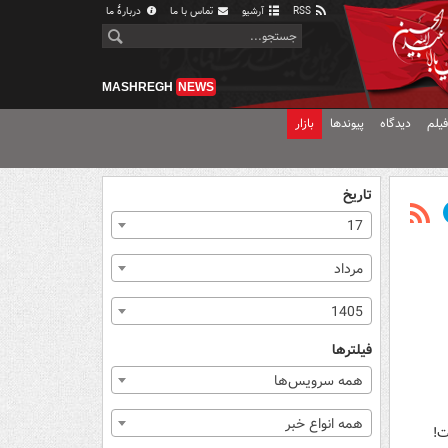
RSS
آرشیو
تماس با ما
دربارهٔ ما
MASHREGH
NEWS
یلم
دیدگاه
پیوندها
بازار
تاریخ
17
مرداد
1405
فیلترها
همه سرویس‌ها
همه انواع خبر