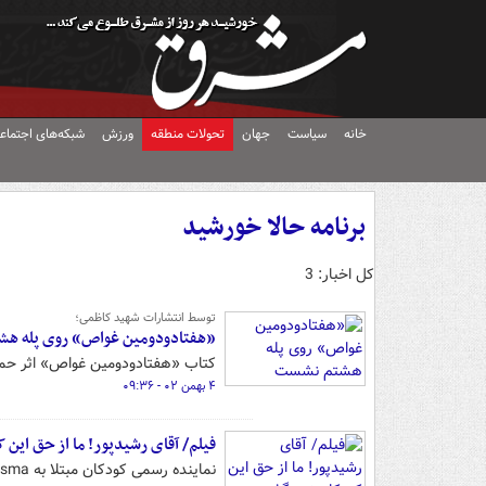
خانه
سیاست
جهان
تحولات منطقه
ورزش
شبکه‌های اجتماع
برنامه حالا خورشید
کل اخبار: 3
توسط انتشارات شهید کاظمی؛
«هفتادودومین غواص» روی پله ه
کتاب «هفتادودومین غواص» اثر حم
۴ بهمن ۰۲ - ۰۹:۳۶
فیلم/ آقای رشیدپور! ما از حق این 
نماینده رسمی کودکان مبتلا به sma: همه پولی که مردم به حساب اردوان رحیمی واریز کردند تحویل بیماران نشده است!