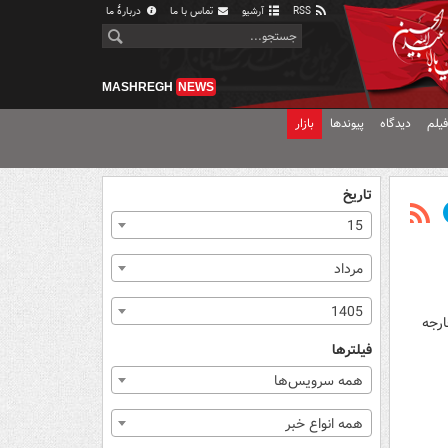
RSS
آرشیو
تماس با ما
دربارهٔ ما
MASHREGH
NEWS
یلم
دیدگاه
پیوندها
بازار
تاریخ
15
مرداد
1405
ارجه
فیلترها
همه سرویس‌ها
همه انواع خبر