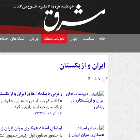
خانه
سیاست
جهان
تحولات منطقه
ورزش
شبکه‌های اجتماع
ایران و ازبکستان
کل اخبار: 2
رایزنی دیپلمات‌های ایران و ازبکست
«کاظم غریب آبادی «معاون حقوقی و بی
ازبکستان دیدار و رایزنی کرد.
۲۳ آذر ۰۴ - ۲۲:۳۷
امضای اسناد همکاری میان ایران و 
با حضور معاون اول رئیس‌جمهور کشو