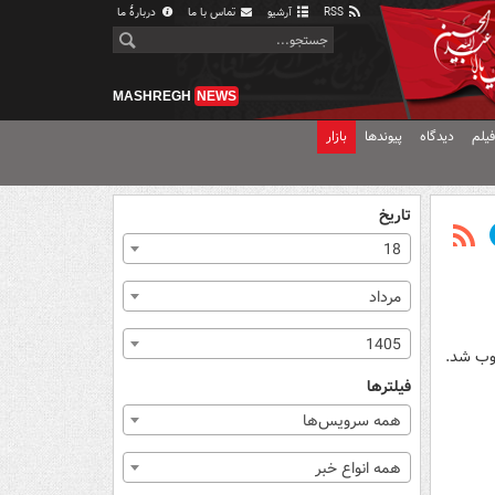
RSS
آرشیو
تماس با ما
دربارهٔ ما
MASHREGH
NEWS
یلم
دیدگاه
پیوندها
بازار
تاریخ
18
مرداد
1405
صوب شد.
فیلترها
همه سرویس‌ها
همه انواع خبر