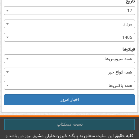
تاریخ
17
مرداد
1405
فیلترها
همه سرویس‌ها
همه انواع خبر
همه باکس‌ها
اخبار امروز
نسخه دسکتاپ
کليه حقوق اين سايت متعلق به پایگاه خبري-تحليلي مشرق نيوز می باشد و