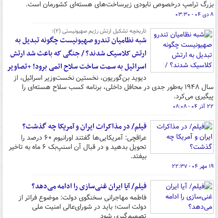
بزرگ ترامپ درخصوص نابودی زیرساخت‌های هسته‌ای کشورمان است.
۸ دی ۰۴ - ۰۳:۳۰
تاریخچه تشکیل ارتش رژیم صهیونیستی (۲)؛
شبه نظامیان تندرو صهیونیست چگونه تبدیل به
ارتش کلاسیک شدند؟ / جنگی که باعث شد ارتش
اسرائیل به سمت ساخت سلاح اتمی برود! +تصاویر
دیوید بن‌گوریون، نخستین نخست‌وزیر اسرائیل، از
سال ۱۹۴۸ به‌طور جدی در محافل داخلی، برنامه کسب سلاح هسته‌ای را
پیگیری می‌کرد.
۲۲ آذر ۰۴ - ۰۸:۰۸
فیلم/ در مذاکرات ایران و آمریکا چه گذشت؟
عراقچی: آمریکایی‌ها گفتند اورانیوم ۶۰ درصد را
تحویل بدهید و در قبال آن اسنپ‌بک ۶ ماه به تاخیر
بیفتد.
۱۹ مهر ۰۴ - ۲۲:۳۷
فیلم/ آیا ایران غنی‌سازی را ادامه می‌دهد؟
فاطمه مهاجرانی سخنگوی دولت: موضوع فراتر از
دولت است؛ باید در شورای‌عالی امنیت ملی
تصمیم‌گیری شود