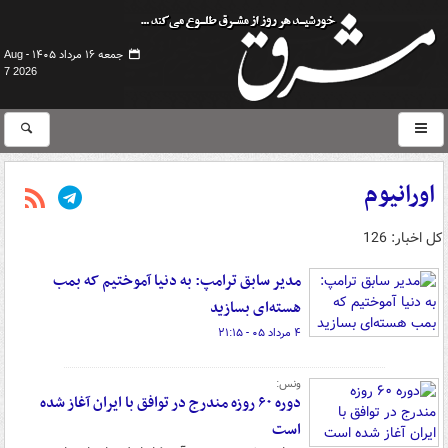
جمعه ۱۶ مرداد ۱۴۰۵ -
Aug
7 2026
اورانیوم
کل اخبار: 126
مدیر سابق ترامپ: به دنیا آموختیم که بمب
هسته‌ای بسازید
۴ مرداد ۰۵ - ۲۱:۱۵
ونس:
دوره ۶۰ روزه مندرج در توافق با ایران آغاز شده
است