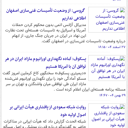
گروسی: از وضعیت تأسیسات غنی‌سازی اصفهان
اطلاعی نداریم
مدیرکل آژانس اتمی بدون محکوم کردن حملات
آمریکا و اسرائیل به تاسیسات هسته‌ای تحت نظارت
این نهاد در ایران در جریان جنگ جاری، از ابهام
درباره وضعیت تاسیسات غنی‌سازی در اصفهان گفت.
۲۷ اسفند ۰۴ - ۱۸:۱۵
پسکوف: آماده نگهداری اورانیوم مازاد ایران در هر
توافق آن با آمریکا هستیم
«دیمیتری پسکوف» سخنگوی کاخ کرملین امروز گفت
مسکو آمادگی خود را برای نگهداری اورانیوم غنی‌شده
مازاد ایران طی توافقی میان واشنگتن و تهران بر سر
مسئله برنامه هسته‌ای ایران اعلام کرده است .
۲۹ بهمن ۰۴ - ۱۴:۴۷
روایت شبکه سعودی از پافشاری هیأت ایرانی بر
اصول اولیه خود
شبکه الحدث گزارش داد که هیأت ایرانی در مذاکرات
حاضر به گفت‌وگو درباره قدرت موشکی و اصل مسأله