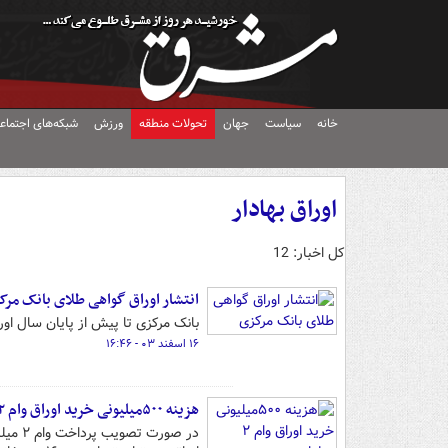
خانه
سیاست
جهان
تحولات منطقه
ورزش
شبکه‌های اجتماع
اوراق بهادار
کل اخبار: 12
انتشار اوراق گواهی طلای بانک مرک
بانک مرکزی تا پیش از پایان سال اوراق گواهی طلا 
۱۶ اسفند ۰۳ - ۱۶:۴۶
هزینه ۵۰۰میلیونی خرید اوراق وام ۲ میلیاردی
در صو