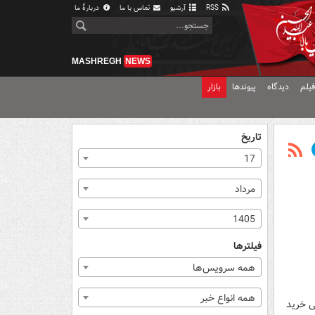
RSS
آرشیو
تماس با ما
دربارهٔ ما
MASHREGH
NEWS
یلم
دیدگاه
پیوندها
بازار
تاریخ
17
مرداد
1405
فیلترها
همه سرویس‌ها
همه انواع خبر
انی خرید