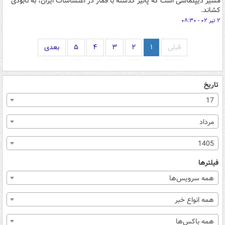
مسیر دیپلماسی است که پائیز گذشته با قمار در اغتشاشات ایران، به‌ نابودی
کشاند.
۲ تیر ۰۲ - ۰۸:۳۰
قبلی
۱
۲
۳
۴
۵
بعدی
تاریخ
17
مرداد
1405
فیلترها
همه سرویس‌ها
همه انواع خبر
همه باکس‌ها