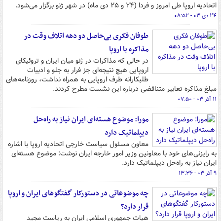
اتحادیه اروپا طی امروز و فردا (۲۴ و ۲۵ دی ماه) در شهر ژنو برگزار می‌شود.
۲۴ دی ۰۳ - ۰۸:۵۲
طوفان فکری بی‌حاصل دو دهه اتلاف وقت در
مذاکره با اروپا
در حالی که مذاکرات در ژنو میان ایران و تروئیکای
اروپایی هیچ نتیجه‌ای جز فرار به جلو و ادبیات
طلبکارانه طرف اروپایی به همراه نداشت، روزنامه‌های
مبلغ مذاکره تعابیر متناقضی درباره این نشست مطرح کردند.
۱۱ آذر ۰۳ - ۰۷:۵۰
مورا: موضوع هسته‌ای ایران نیاز به راه‌حل
دیپلماتیک دارد
معاون مسئول سیاست خارجی اتحادیه اروپا با اشاره
به رایزنی‌های خود با معاونین وزیر امور خارجه ایران نوشت: موضوع هسته‌ای
ایران نیاز به راه‌حل دیپلماتیک دارد.
۹ آذر ۰۳ - ۱۳:۳۶
چه موضوعاتی در دستورکار گفتگوهای ایران و اروپا
قرار دارد؟
هیات جمهوری اسلامی ایران به ریاست مجید