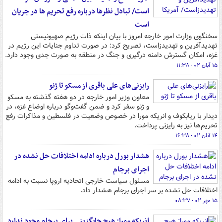
است/ تبادل نظرها درباره رفع تحریم ها در جریان
است
سخنگوی وزارت امور خارجه امروز با بیان اینکه ذات رژیم صهیونیستی
تهدیدآفرین و تهدیدزاست، تصریح کرد:‌ در صورت تداوم جنایات این رژیم در
غزه، امکان گسترش دامنه درگیری و جنگ در منطقه به صورت جدی وجود دارد.
۱۵ آبان ۰۲ - ۱۱:۳۸
رایزنی‌های علی باقری از مسکو تا ژنو
معاون وزیر امور خارجه در دو هفته گذشته به مسکو
و ژنو سفر کرد و ضمن گفت‌وگو درباره اوضاع غزه، در
دیدار با ریابکوف و انریکه مورا در خصوص وضعیت در فلسطین و مذاکرات رفع
تحریم‌ها نیز به رایزنی پرداخت.
۱۴ آبان ۰۲ - ۱۶:۳۸
هشدار بورل درباره ادامه اختلافات حل نشده در
اجرای برجام
مسئول سیاست خارجی اتحادیه اروپا نسبت به ادامه
اختلافات حل نشده بر سر اجرای برجام هشدار داد.
۱۵ مهر ۰۲ - ۰۸:۳۷
انریکه مورا: هیچ جایگزینی برای برجام وجود ندارد