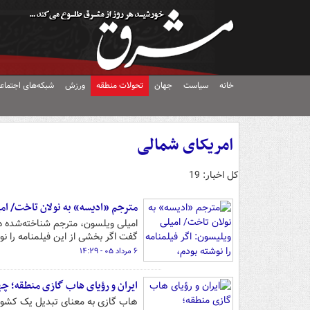
خانه
سیاست
جهان
تحولات منطقه
ورزش
شبکه‌های اجتماع
امریکای شمالی
کل اخبار: 19
مترجم «ادیسه» به نولان تاخت/ امی
امیلی ویلسون، مترجم شناخته‌شده ه 
گفت اگر بخشی از این فیلمنامه را 
۶ مرداد ۰۵ - ۱۴:۲۹
ایران و رؤیای هاب گازی منطقه؛ چه
هاب گازی به معنای تبدیل یک کشور به