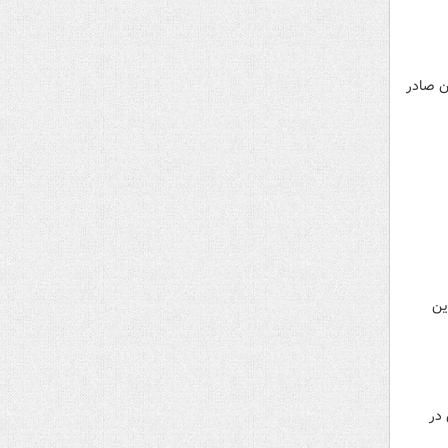
ان صادر
یرین
 در