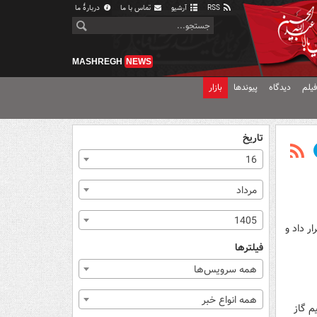
RSS
آرشیو
تماس با ما
دربارهٔ ما
MASHREGH
NEWS
یلم
دیدگاه
پیوندها
بازار
تاریخ
16
مرداد
1405
ر داد و
فیلترها
همه سرویس‌ها
همه انواع خبر
م گاز