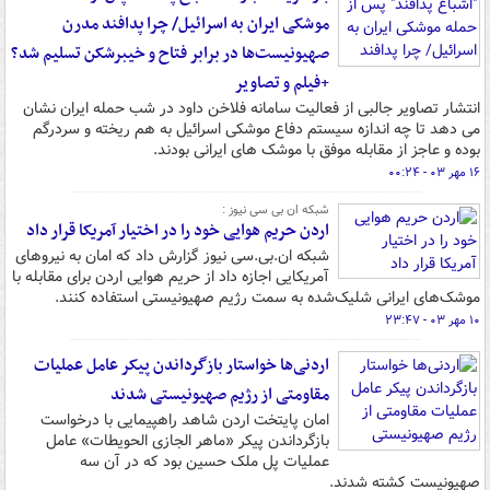
موشکی ایران به اسرائیل/ چرا پدافند مدرن
صهیونیست‌ها در برابر فتاح و خیبرشکن تسلیم شد؟
+فیلم و تصاویر
انتشار تصاویر جالبی از فعالیت سامانه فلاخن داود در شب حمله ایران نشان
می دهد تا چه اندازه سیستم دفاع موشکی اسرائیل به هم ریخته و سردرگم
بوده و عاجز از مقابله موفق با موشک های ایرانی بودند.
۱۶ مهر ۰۳ - ۰۰:۲۴
شبکه ان بی سی نیوز :
اردن حریم هوایی خود را در اختیار آمریکا قرار داد
شبکه ان.بی.سی نیوز گزارش داد که امان به نیروهای
آمریکایی اجازه داد از حریم هوایی اردن برای مقابله با
موشک‌های ایرانی شلیک‌شده به سمت رژیم صهیونیستی استفاده کنند.
۱۰ مهر ۰۳ - ۲۳:۴۷
اردنی‌ها خواستار بازگرداندن پیکر عامل عملیات
مقاومتی از رژیم صهیونیستی شدند
امان پایتخت اردن شاهد راهپیمایی با درخواست
بازگرداندن پیکر «ماهر الجازی الحویطات» عامل
عملیات پل ملک حسین بود که در آن سه
صهیونیست کشته شدند.