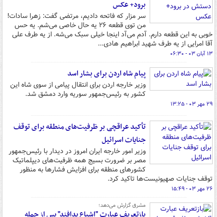
برود+ عکس
سر مزار که فاتحه دادیم، مرتضی گفت: زهرا سادات!
من توی قطعه ۲۶ یه حال خاصی می‌شم. یه حس
خوبی به این قطعه دارم. آدم می‌آد اینجا خیلی سبک می‌شه. از یه طرف علی
آقا امرایی از یه طرف شهید ابراهیم هادی...
۱۳ آبان ۰۳ - ۰۶:۳۰
پیام شاه اردن برای بشار اسد
وزیر خارجه اردن برای انتقال پیامی از سوی شاه این
کشور به رئیس‌جمهور سوریه وارد دمشق شد.
۲۹ مهر ۰۳ - ۱۳:۲۵
تأکید عراقچی بر ظرفیت‌های منطقه برای توقف
جنایات اسرائیل
وزیر امور خارجه ایران امروز در دیدار با رئیس‌جمهور
مصر بر ضرورت بسیج همه ظرفیت‌های دیپلماتیک
کشورهای منطقه برای افزایش فشارها به منظور
توقف جنایات صهیونیست‌ها تاکید کرد.
۲۶ مهر ۰۳ - ۱۵:۴۹
مشرق گزارش می‌دهد؛
بازتعریف عبارت "اشباع پدافند" پس از حمله