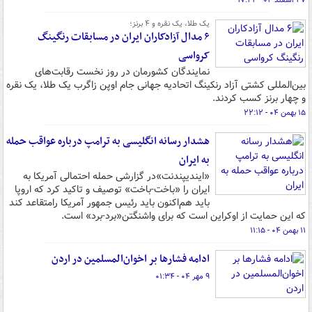
۲۷ اسفند ۰۴ - ۱۷:۲۲
یک طلا، یک نقره و ۴ برنز؛
۶ مدال آزادکاران ایران در مسابقات رنگینگ
کرواسی
نمایندگان کشورمان در روز نخست رقابت‌های
بین‌المللی کشتی آزاد رنکینگ اتحادیه جهانی جام اوپن زاگرب یک طلا، یک نقره
و چهار برنز کسب کردند.
۱۵ بهمن ۰۴ - ۲۲:۱۲
هشدار رسانه انگلیسی به ترامپ درباره عواقب حمله
به ایران
«ایندیپندنت»در گزارشی حمله احتمالی آمریکا به
ایران را «باخت-باخت» توصیف و تاکید کرد که اروپا
باید هم‌اکنون باید رئیس جمهور آمریکا رامتقاعد کند
که این حمایت از اوکراین است که برای واشنگتن«برد-برد» است.
۱۱ بهمن ۰۴ - ۱۱:۱۵
ادامه فشارها بر اخوان‌المسلمین در اردن
۹ مهر ۰۴ - ۰۱:۳۴