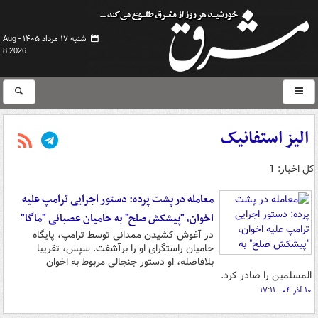
شنبه ۱۷ مرداد ۱۴۰۵ -
Aug
8 2026
الیز استفانیک
کل اخبار: 1
معامله در پشت پرده: دستور اجرایی ترامپ علیه
اخوان، "پیشکش صلح" به حامیان عصبانی "ماگا"
در آغوش کشیدن ممدانی توسط ترامپ، پایگاه
حامیان راستگرای او را برآشفت. سپس، تقریبا
بلافاصله، او دستور جنجالی مربوط به اخوان
المسلمین را صادر کرد.
۱۰ آذر ۰۴ - ۱۷:۱۱