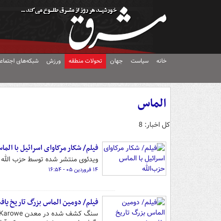
خانه
سیاست
جهان
تحولات منطقه
ورزش
شبکه‌های اجتماع
الماس
کل اخبار: 8
فیلم/ شکار مرکاوای اسرائیل با الما
ویدئوی منتشر شده توسط حزب الله لب
۱۴ فروردین ۰۵ - ۱۶:۵۴
فیلم/ دومین الماس بزرگ تاریخ یا