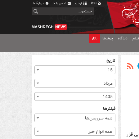
RSS
آرشیو
تماس با ما
دربارهٔ ما
MASHREGH
NEWS
یلم
دیدگاه
پیوندها
بازار
تاریخ
15
مرداد
1405
فیلترها
همه سرویس‌ها
همه انواع خبر
یابی قرار