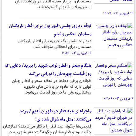
مسلمانان، این‌بار سفره افطار در ورزشگاه‌های
استون‌ویلا و تاتنهام گسترده شد.
۱۹ فروردین ۰۲ - ۱۴:۰۹
توقف بازی چلسی-لیورپول برای افطار بازیکنان
مسلمان +عکس و فیلم
دیدار حساس لیگ جزیره برای افطار بازیکنان
مسلمان، برای لحظاتی متوقف شد.
۱۶ فروردین ۰۲ - ۱۱:۵۹
هنگام سحر و افطار ثواب شهید را ببرید/ دعایی که
روز قیامت چهره‌مان را نورانی می‌کند
خواندن برخی دعاها در لحظه سحر و افطار چنان
ثوابی دارد که علاوه بر پاداش‌های دنیوی،
روشنایی‌بخش ما در روز قیامت می‌شود.
۶ فروردین ۰۲ - ۰۳:۰۹
ماجراهای عید فطر در طهران قدیم / مردم
می‌گفتند: مثل ماه شوال شده‌ای!
قدیمی‌ها چگونه عید فطر را برگزار می‌کردند؟ نمازشان
چگونه بود و فطریه‌شان چگونه؟ «جعفر شهری» در