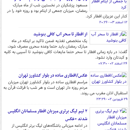
مسعود پزشکیان در نخستین شب از ماه مبارک
رمضان، میزبان جمعی از ایتام بود و روزه خود را در
کنار این عزیزان افطار کرد.
۱۲ اسفند ۰۳ - ۲۰:۲۶
از افطار تا سحر آب کافی بنوشید
یک متخصص تغذیه ضمن تاکید بر اینکه در ماه
مبارک رمضان باید حتما وعده سحری مصرف شود،
گفت: در بازه زمانی افطار تا سحر حتما مایعات کافی بنوشید تا آسیبی به کلیه
و کبدتان وارد نشود.
۲۴ اسفند ۰۲ - ۰۷:۳۰
عکس/افطاری ساده در بلوار کشاورز تهران
مراسم افطاری ساده در بلوار کشاورز تهران میزبان
مردم روزه دار تهران است و هر شب با قرائت قرآن به
استقبال اذان مغرب می روند.
۲۹ فروردین ۰۲ - ۲۳:۲۹
۲ تیم لیگ برتری میزبان افطار مسلمانان انگلیس
شدند +عکس
در ادامه میزبانی باشگاه‌های لیگ برتر انگلیس از