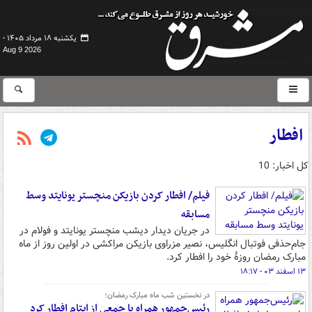
یکشنبه ۱۸ مرداد ۱۴۰۵ -
Aug 9 2026
افطار
کل اخبار: 10
فیلم/ افطار کردن بازیکن منچستر یونایتد وسط
مسابقه
در جریان دیدار دیشب منچستر یونایتد و فولام در
جام‌حذفی فوتبال انگلیس، نصیر مزراوی بازیکن مراکشی در اولین روز از ماه
مبارک رمضان روزهٔ خود را افطار کرد.
۱۳ اسفند ۰۳ - ۱۸:۱۷
در نخستین شب ماه مبارک رمضان؛
رئیس‌جمهور همراه با جمعی از ایتام افطار کرد