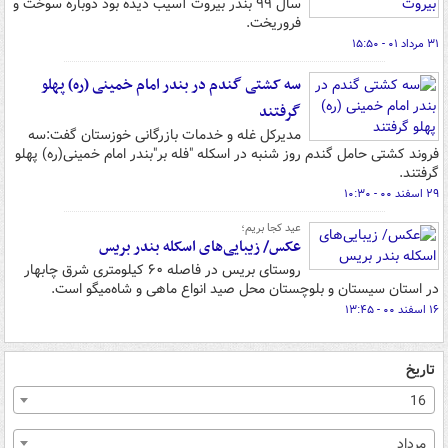
سال ۹۹ بندر بیروت آسیب دیده بود دوباره سوخت و
فروریخت.
۳۱ مرداد ۰۱ - ۱۵:۵۰
سه کشتی گندم در بندر امام خمینی (ره) پهلو
گرفتند
مدیرکل غله و خدمات بازرگانی خوزستان گفت:سه
فروند کشتی حامل گندم روز شنبه در اسکله "فله بر"بندر امام خمینی(ره) پهلو
گرفتند.
۲۹ اسفند ۰۰ - ۱۰:۳۰
عید کجا بریم؛
عکس/ زیبایی‌های اسکله بندر بریس
روستای بریس در فاصله ۶۰ کیلومتری شرق چابهار
در استان سیستان و بلوچستان محل صید انواع ماهی و شاه‌میگو است.
۱۶ اسفند ۰۰ - ۱۳:۴۵
تاریخ
16
مرداد