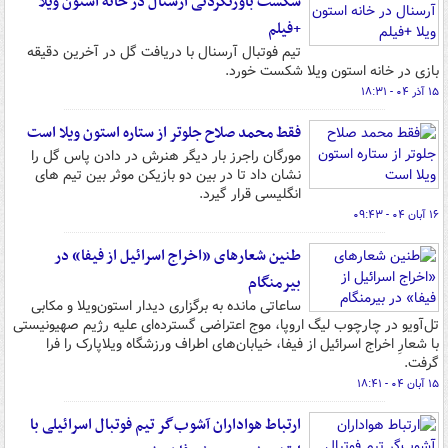
شکست باورنکردنی آرسنال در خانه استون‌ ویلا
+فیلم
تیم فوتبال آرسنال با دریافت گل در آخرین دقیقه
بازی در خانه استون‌ ویلا شکست خورد.
۱۵ آذر ۰۴ - ۱۸:۳۱
فقط محمد صلاح جلوتر از ستاره استون ویلا است
مورگان راجرز بار دیگر هنرش در دادن پاس گل را
نشان داد تا در بین دو بازیکن موثر بین تیم های
انگلیسی قرار گیرد.
۱۶ آبان ۰۴ - ۰۹:۴۳
طنین شعارهای «اخراج اسرائیل از فیفا» در
بیرمنگام
ساعاتی مانده به برگزاری دیدار استون‌ویلا و مکابی
تل‌آویو در چارچوب لیگ اروپا، موج اعتراضی گسترده‌ای علیه رژیم صهیونیستی
با شعارِ اخراج اسرائیل از فیفا، خیابان‌های اطراف ورزشگاه ویلاپارک را فرا
گرفت.
۱۵ آبان ۰۴ - ۱۸:۴۱
ارتباط هواداران آشوب‌گر تیم فوتبال اسرائیلی با