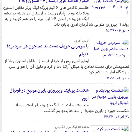
فیلم/ خلاصه بازی آرسنال ۴ - استون ویلا ۱
طلسم ناکامی‌های ۶ تیم بزرگ لیگ برتر مقابل استون‌
ویلا بالاخره به پایان رسید و آرسنال در هفته نوزدهم
لیگ جزیره در لندن ۴-۱ این تیم را در هم کوبید و به
روند ۱۱ پیروزی متوالی شاگردان امری پایان داد.
۱۰ دی ۰۴ - ۱۵:۳۶
اونای امری:
با سرمربی حریف دست ندادم چون هوا سرد بود!
+فیلم
اونای امری پس از دیدار آرسنال مقابل استون ویلا از
تصمیمش برای دست ندادن با میکل آرتتا دفاع کرد و دلیل آن را هوای سرد
ورزشگاه امارات اعلام کرد.
۱۰ دی ۰۴ - ۱۱:۵۵
شکست یونایتد و پیروزی بایرن مونیخ در فوتبال
اروپا
منچستریونایتد در لیگ جزیره برابر استون ویلا
شکست خورد و بایرن مونیخ از سد هایدنهایم گذشت.
۳۰ آذر ۰۴ - ۲۲:۴۲
هفته ۱۵ لیگ برتر انگلیس