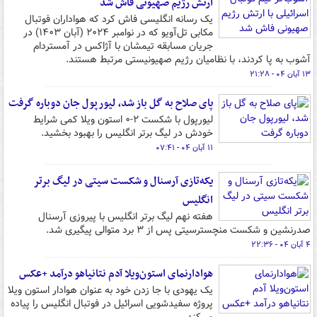
ارتش رژیم صهیونی فاش شد
یک رسانه انگلیسی فاش کرد که هواداران فوتبال
مکابی تل‌آویو که در نوامبر ۲۰۲۴ (آبان ۱۴۰۳) در
جریان مسابقه تیمشان با آژاکس در آمستردام
آشوب به پا کردند، با نظامیان رژیم صهیونیستی مرتبط هستند.
۱۳ آبان ۰۴ - ۲۱:۲۸
پای صلاح به گل باز شد، لیورپول جان دوباره گرفت
لیورپول با شکست ۲-۰ استون ویلا کمی شرایط
خودش در لیگ برتر انگلیس را بهبود بخشید.
۱۱ آبان ۰۴ - ۰۷:۴۱
یکه‌تازی آرسنال و شکست سیتی در لیگ برتر
انگلیس
هفته نهم لیگ برتر انگلیس با پیروزی آرسنال
صدرنشین و شکست منچسترسیتی پس از ۳ برد متوالی پیگیری شد.
۴ آبان ۰۴ - ۲۲:۳۶
هوادارنمای استون‌ویلا آدم نتانیاهو درآمد +عکس
یک یهودی با جا زدن خود به عنوان هوادار استون ویلا
پروژه سفیدشویی اسرائیل در فوتبال انگلیس را پیاده