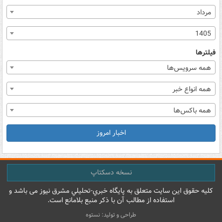
مرداد
1405
فیلترها
همه سرویس‌ها
همه انواع خبر
همه باکس‌ها
اخبار امروز
نسخه دسکتاپ
کليه حقوق اين سايت متعلق به پایگاه خبري-تحليلي مشرق نيوز می باشد و
استفاده از مطالب آن با ذکر منبع بلامانع است.
طراحی و تولید: نستوه