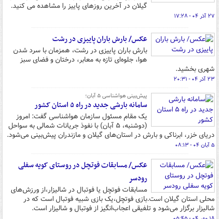
گیلان در آخرین روزهای پاییز را مشاهده می کنید.
۲۷ آذر ۰۴ - ۱۷:۲۸
عکس/ بارش باران پاییزی در رشت
بارش باران پاییزی در رشت، همزمان با سرد شدن
هوا، جلوه‌ای تازه به معابر، درختان و فضای سبز
شهری بخشید.
۲۳ آذر ۰۴ - ۲۰:۳۱
پیش‌بینی هواشناسی ۵ آبان؛
سامانه بارشی جدید در راه ۵ استان کشور
یک مقام مسئول سازمان هواشناسی گفت: امروز
(دوشنبه، ۵ آبان) با نفوذ جریانات شمالی به سواحل
دریای خزر، ابرناکی و بارش در استان‌های گیلان و مازندران پیش‌بینی می‌شود.
۵ آبان ۰۴ - ۰۸:۱۳
عکس/ مسابقات فوتچل در روستای کویه سفلی
رودسر
مسابقات فوتچل یا فوتبال در شالیزار،از ورزش‌های
محلی استان گیلان است.بازی فوتچل،یک بازی شبیه فوتبال است که در
شالیزار برگزار می‌شود و تلفیقی اعجاب‌انگیز از فوتبال و شالیزار است.
۱۸ مهر ۰۴ - ۰۵:۴۵