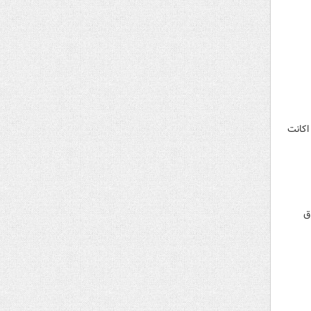
اکانت
عراق