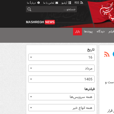
RSS
آرشیو
تماس با ما
دربارهٔ ما
MASHREGH
NEWS
یلم
دیدگاه
پیوندها
بازار
تاریخ
16
مرداد
1405
است و
فیلترها
همه سرویس‌ها
همه انواع خبر
قرار