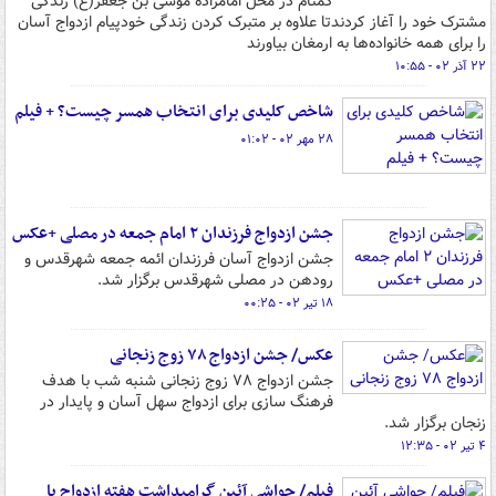
گمنام در محل امامزاده موسی بن جعفر(ع) زندگی
مشترک خود را آغاز کردندتا علاوه بر متبرک کردن زندگی خودپیام ازدواج آسان
را برای همه خانواده‌ها به ارمغان بیاورند
۲۲ آذر ۰۲ - ۱۰:۵۵
شاخص کلیدی برای انتخاب همسر چیست؟ + فیلم
۲۸ مهر ۰۲ - ۰۱:۰۲
جشن ازدواج فرزندان ۲ امام جمعه در مصلی +عکس
جشن ازدواج آسان فرزندان ائمه جمعه شهرقدس و
رودهن در مصلی شهرقدس برگزار شد.
۱۸ تیر ۰۲ - ۰۰:۲۵
عکس/ جشن ازدواج ۷۸ زوج زنجانی
جشن ازدواج ۷۸ زوج زنجانی شنبه شب با هدف
فرهنگ سازی برای ازدواج سهل آسان و پایدار در
زنجان برگزار شد.
۴ تیر ۰۲ - ۱۲:۳۵
فیلم/ حواشی آئین گرامیداشت هفته ازدواج با