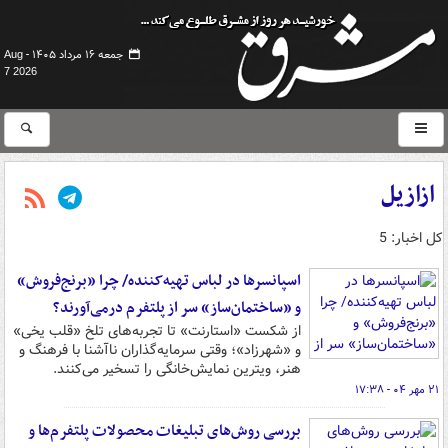
جمعه ۱۶ مرداد ۱۴۰۵ -
Aug
7 2026
ازازیل
کل اخبار: 5
اسپانسرها در لباس تهیه‌کننده/ چرا «برنج‌فروش»
و «ساختمان‌ساز» سر از پلتفرم درمی‌آورند؟
از شکست «استارنت» تا تجربه‌های تلخ «قلب یخی»
و «شهرزاد»؛ وقتی سرمایه‌گذاران ناآشنا با فرهنگ و
هنر، ویترین نمایش‌خانگی را تسخیر می‌کنند.
۲۱ مهر ۰۴ - ۱۷:۳۸
بررسی روش‌های تبلیغات محصولات پلتفرم‌ها و