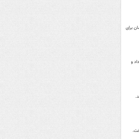
ن برای
اد و
.
خت.