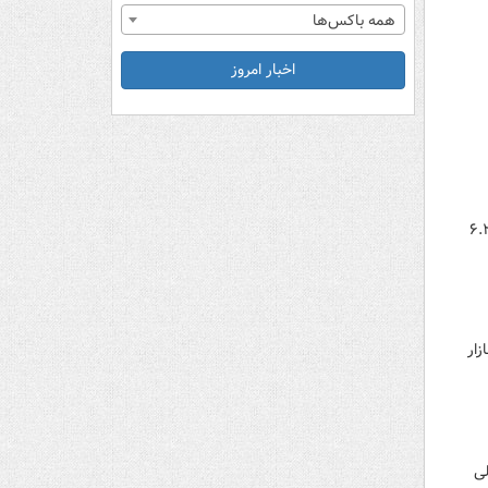
همه باکس‌ها
اخبار امروز
 ۴ اسفند ۱۴۰۴ قرمزپوش شد؛ بیت‌کوین با سقوط ۴ درصدی به ۶۴,۹۳۹ دلار رسید و سولانا با ریزش ۶.۲
به بازار
الی