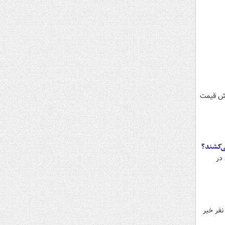
‌ها کاهش قیمت
ی‌کشند؟
 در
س کل دادگستری گلستان از افزایش تعداد مالباختگان پرونده کلاهبرداری ارز دیجیتال «ترینوست» به بیش از ۷۰۰ نفر خبر