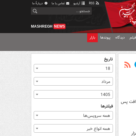
RSS
آرشیو
تماس با ما
دربارهٔ ما
MASHREGH
NEWS
یلم
دیدگاه
پیوندها
بازار
تاریخ
18
مرداد
1405
یافت. این افت پس
فیلترها
همه سرویس‌ها
همه انواع خبر
سال گذشته ۱۸۱۳ دستگاه ماینر غیرمجاز معادل مصرف برق ۱۵ هزار